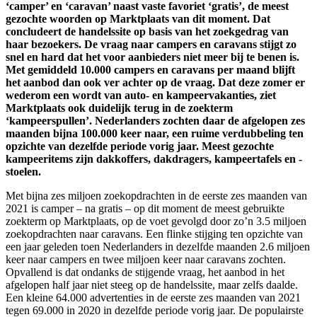
‘camper’ en ‘caravan’ naast vaste favoriet ‘gratis’, de meest
gezochte woorden op Marktplaats van dit moment. Dat
concludeert de handelssite op basis van het zoekgedrag van
haar bezoekers. De vraag naar campers en caravans stijgt zo
snel en hard dat het voor aanbieders niet meer bij te benen is.
Met gemiddeld 10.000 campers en caravans per maand blijft
het aanbod dan ook ver achter op de vraag. Dat deze zomer er
wederom een wordt van auto- en kampeervakanties, ziet
Marktplaats ook duidelijk terug in de zoekterm
‘kampeerspullen’. Nederlanders zochten daar de afgelopen zes
maanden bijna 100.000 keer naar, een ruime verdubbeling ten
opzichte van dezelfde periode vorig jaar. Meest gezochte
kampeeritems zijn dakkoffers, dakdragers, kampeertafels en -
stoelen.
Met bijna zes miljoen zoekopdrachten in de eerste zes maanden van
2021 is camper – na gratis – op dit moment de meest gebruikte
zoekterm op Marktplaats, op de voet gevolgd door zo’n 3.5 miljoen
zoekopdrachten naar caravans. Een flinke stijging ten opzichte van
een jaar geleden toen Nederlanders in dezelfde maanden 2.6 miljoen
keer naar campers en twee miljoen keer naar caravans zochten.
Opvallend is dat ondanks de stijgende vraag, het aanbod in het
afgelopen half jaar niet steeg op de handelssite, maar zelfs daalde.
Een kleine 64.000 advertenties in de eerste zes maanden van 2021
tegen 69.000 in 2020 in dezelfde periode vorig jaar. De populairste