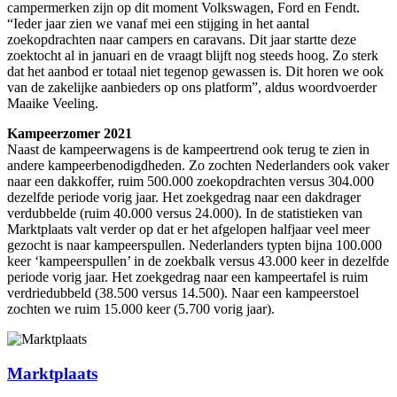
campermerken zijn op dit moment Volkswagen, Ford en Fendt.
“Ieder jaar zien we vanaf mei een stijging in het aantal
zoekopdrachten naar campers en caravans. Dit jaar startte deze
zoektocht al in januari en de vraagt blijft nog steeds hoog. Zo sterk
dat het aanbod er totaal niet tegenop gewassen is. Dit horen we ook
van de zakelijke aanbieders op ons platform”, aldus woordvoerder
Maaike Veeling.
Kampeerzomer 2021
Naast de kampeerwagens is de kampeertrend ook terug te zien in
andere kampeerbenodigdheden. Zo zochten Nederlanders ook vaker
naar een dakkoffer, ruim 500.000 zoekopdrachten versus 304.000
dezelfde periode vorig jaar. Het zoekgedrag naar een dakdrager
verdubbelde (ruim 40.000 versus 24.000). In de statistieken van
Marktplaats valt verder op dat er het afgelopen halfjaar veel meer
gezocht is naar kampeerspullen. Nederlanders typten bijna 100.000
keer ‘kampeerspullen’ in de zoekbalk versus 43.000 keer in dezelfde
periode vorig jaar. Het zoekgedrag naar een kampeertafel is ruim
verdriedubbeld (38.500 versus 14.500). Naar een kampeerstoel
zochten we ruim 15.000 keer (5.700 vorig jaar).
Marktplaats