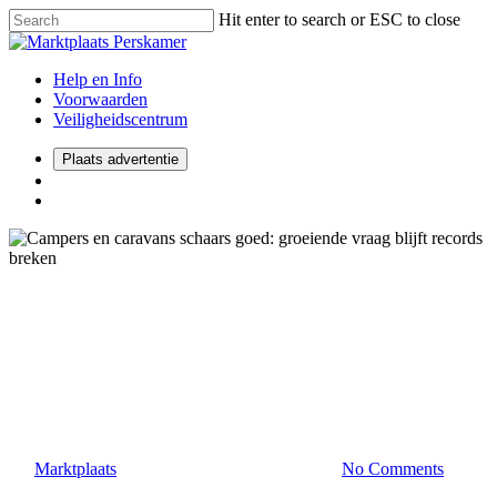
Hit enter to search or ESC to close
Help en Info
Voorwaarden
Veiligheidscentrum
Plaats advertentie
2021
Automotive
Campers en caravans schaars
goed: groeiende vraag blijft
records breken
By
Marktplaats
12 juli 2021
augustus 30th, 2021
No Comments