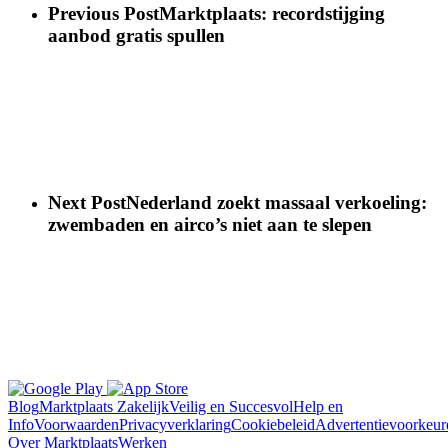
Previous Post
Marktplaats: recordstijging
aanbod gratis spullen
Next Post
Nederland zoekt massaal verkoeling:
zwembaden en airco’s niet aan te slepen
Blog
Marktplaats Zakelijk
Veilig en Succesvol
Help en
Info
Voorwaarden
Privacyverklaring
Cookiebeleid
Advertentievoorkeur
Over Marktplaats
Werken