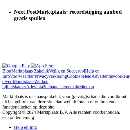
Next Post
Marktplaats: recordstijging aanbod
gratis spullen
Blog
Marktplaats Zakelijk
Veilig en Succesvol
Help en
Info
Voorwaarden
Privacyverklaring
Cookiebeleid
Advertentievoorkeur
Over Marktplaats
Werken
bij
Perskamer
Adevinta
2dehands
2ememain
Sitemap
Marktplaats is niet aansprakelijk voor (gevolg)schade die voortkomt
uit het gebruik van deze site, dan wel uit fouten of ontbrekende
functionaliteiten op deze site.
Copyright © 2024 Marktplaats B.V. Alle rechten voorbehouden.
een
onderneming
Help en Info