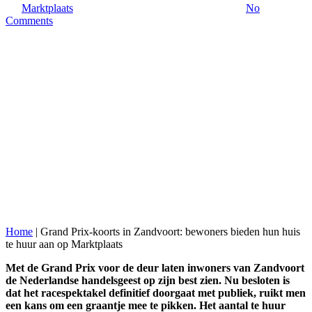
By
Marktplaats
19 augustus 2021
september 23rd, 2021
No
Comments
Home
|
Grand Prix-koorts in Zandvoort: bewoners bieden hun huis
te huur aan op Marktplaats
Met de Grand Prix voor de deur laten inwoners van Zandvoort
de Nederlandse handelsgeest op zijn best zien. Nu besloten is
dat het racespektakel definitief doorgaat met publiek, ruikt men
een kans om een graantje mee te pikken. Het aantal te huur