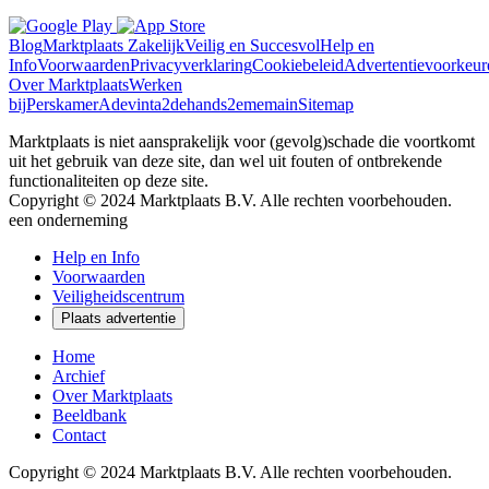
Blog
Marktplaats Zakelijk
Veilig en Succesvol
Help en
Info
Voorwaarden
Privacyverklaring
Cookiebeleid
Advertentievoorkeur
Over Marktplaats
Werken
bij
Perskamer
Adevinta
2dehands
2ememain
Sitemap
Marktplaats is niet aansprakelijk voor (gevolg)schade die voortkomt
uit het gebruik van deze site, dan wel uit fouten of ontbrekende
functionaliteiten op deze site.
Copyright © 2024 Marktplaats B.V. Alle rechten voorbehouden.
een
onderneming
Help en Info
Voorwaarden
Veiligheidscentrum
Plaats advertentie
Home
Archief
Over Marktplaats
Beeldbank
Contact
Copyright © 2024 Marktplaats B.V. Alle rechten voorbehouden.