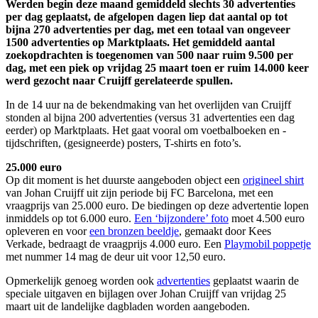
Werden begin deze maand gemiddeld slechts 30 advertenties
per dag geplaatst, de afgelopen dagen liep dat aantal op tot
bijna 270 advertenties per dag, met een totaal van ongeveer
1500 advertenties op Marktplaats. Het gemiddeld aantal
zoekopdrachten is toegenomen van 500 naar ruim 9.500 per
dag, met een piek op vrijdag 25 maart toen er ruim 14.000 keer
werd gezocht naar Cruijff gerelateerde spullen.
In de 14 uur na de bekendmaking van het overlijden van Cruijff
stonden al bijna 200 advertenties (versus 31 advertenties een dag
eerder) op Marktplaats. Het gaat vooral om voetbalboeken en -
tijdschriften, (gesigneerde) posters, T-shirts en foto’s.
25.000 euro
Op dit moment is het duurste aangeboden object een
origineel shirt
van Johan Cruijff uit zijn periode bij FC Barcelona, met een
vraagprijs van 25.000 euro. De biedingen op deze advertentie lopen
inmiddels op tot 6.000 euro.
Een ‘bijzondere’ foto
moet 4.500 euro
opleveren en voor
een bronzen beeldje
,
gemaakt door Kees
Verkade, bedraagt de vraagprijs 4.000 euro. Een
Playmobil poppetje
met nummer 14 mag de deur uit voor 12,50 euro.
Opmerkelijk genoeg worden ook
advertenties
geplaatst waarin de
speciale uitgaven en bijlagen over Johan Cruijff van vrijdag 25
maart uit de landelijke dagbladen worden aangeboden.