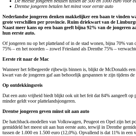
De meeste jongeren betalen tussen de 500 en 1000 euro voor ee
Drentse jongeren betalen het minst voor eerste auto
Nederlandse jongeren denken makkelijker een baan te vinden wan
grote verschillen per provincie. Ruim driekwart van de Limburgs
Naast meer kans op een baan geeft bijna 92% van de jongeren aan
hun eerste auto.
Of jongeren nu op het platteland of in de stad wonen, bijna 70% van
75% – en het noorden – zowel Friesland als Drenthe 75% – verwacht
Eerste rit naar de Mac
Wanneer het felbegeerde rijbewijs binnen is, blijkt de McDonalds een 
kwart van de jongeren gaf aan behoorlijk gespannen te zijn tijdens de e
Op ontdekkingsreis
Dat een auto vrijheid biedt blijkt ook uit het feit dat 84% aangeeft 
minder geldt voor plattelandsjongeren.
Drentse jongeren geven minst uit aan auto
De hatchback-modellen van Volkswagen, Peugeot en Opel zijn het popu
gemiddeld het meest uit aan hun eerste auto, terwijl in Drenthe gemi
tussen de 1.000 en 1.500 euro (12,0%). Opvallend is dat 11% in een v