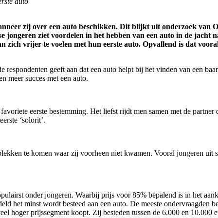
rste auto
neer zij over een auto beschikken. Dit blijkt uit onderzoek van
e jongeren ziet voordelen in het hebben van een auto in de jacht n
 zich vrijer te voelen met hun eerste auto. Opvallend is dat voor
 de respondenten geeft aan dat een auto helpt bij het vinden van een b
en meer succes met een auto.
favoriete eerste bestemming. Het liefst rijdt men samen met de partner 
erste ‘solorit’.
op plekken te komen waar zij voorheen niet kwamen. Vooral jongeren uit 
lairst onder jongeren. Waarbij prijs voor 85% bepalend is in het aan
ddeld het minst wordt besteed aan een auto. De meeste ondervraagden b
eel hoger prijssegment koopt. Zij besteden tussen de 6.000 en 10.000 e