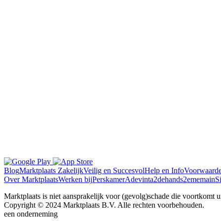
Blog
Marktplaats Zakelijk
Veilig en Succesvol
Help en Info
Voorwaard
Over Marktplaats
Werken bij
Perskamer
Adevinta
2dehands
2ememain
S
Marktplaats is niet aansprakelijk voor (gevolg)schade die voortkomt uit
Copyright © 2024 Marktplaats B.V. Alle rechten voorbehouden.
een
onderneming