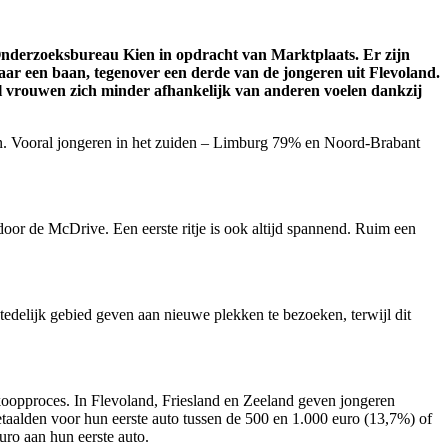
 Onderzoeksbureau Kien in opdracht van Marktplaats. Er zijn
aar een baan, tegenover een derde van de jongeren uit Flevoland.
al vrouwen zich minder afhankelijk van anderen voelen dankzij
aan. Vooral jongeren in het zuiden – Limburg 79% en Noord-Brabant
door de McDrive. Een eerste ritje is ook altijd spannend. Ruim een
stedelijk gebied geven aan nieuwe plekken te bezoeken, terwijl dit
koopproces. In Flevoland, Friesland en Zeeland geven jongeren
etaalden voor hun eerste auto tussen de 500 en 1.000 euro (13,7%) of
uro aan hun eerste auto.