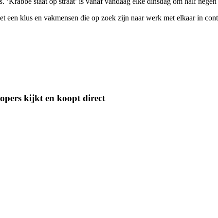
. ‘Krabbé staat op straat’ is vanaf vandaag elke dinsdag om half negen 
t een klus en vakmensen die op zoek zijn naar werk met elkaar in contac
pers kijkt en koopt direct