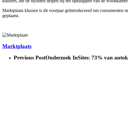
klussers, die de stylisten helpen bij het opknappen van de woonkamers
Marktplaats klussen is dit voorjaar geïntroduceerd om consumenten me
geplaatst.
Marktplaats
Previous Post
Onderzoek InSites: 73% van autoko