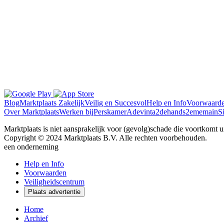
Blog
Marktplaats Zakelijk
Veilig en Succesvol
Help en Info
Voorwaard
Over Marktplaats
Werken bij
Perskamer
Adevinta
2dehands
2ememain
S
Marktplaats is niet aansprakelijk voor (gevolg)schade die voortkomt uit
Copyright © 2024 Marktplaats B.V. Alle rechten voorbehouden.
een
onderneming
Help en Info
Voorwaarden
Veiligheidscentrum
Plaats advertentie
Home
Archief