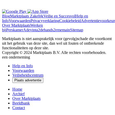
Blog
Marktplaats Zakelijk
Veilig en Succesvol
Help en
Info
Voorwaarden
Privacyverklaring
Cookiebeleid
Advertentievoorkeur
Over Marktplaats
Werken
bij
Perskamer
Adevinta
2dehands
2ememain
Sitemap
Marktplaats is niet aansprakelijk voor (gevolg)schade die voortkomt
uit het gebruik van deze site, dan wel uit fouten of ontbrekende
functionaliteiten op deze site.
Copyright © 2024 Marktplaats B.V. Alle rechten voorbehouden.
een
onderneming
Help en Info
Voorwaarden
Veiligheidscentrum
Plaats advertentie
Home
Archief
Over Marktplaats
Beeldbank
Contact