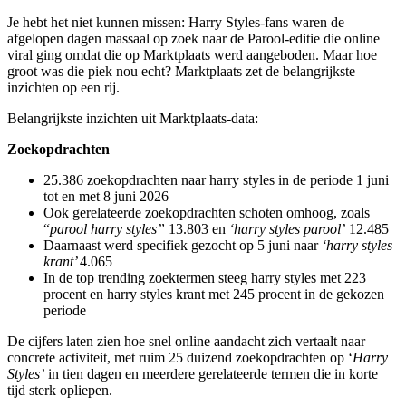
J
e hebt het niet kunnen missen: Harry Styles-fans waren de
afgelopen dagen massaal op zoek naar de Parool-editie die online
viral ging omdat die op Marktplaats werd aangeboden. Maar hoe
groot was die piek nou echt? Marktplaats zet de belangrijkste
inzichten op een rij.
Belangrijkste inzichten uit Marktplaats-data:
Zoekopdrachten
25.386 zoekopdrachten naar harry styles in de periode 1 juni
tot en met 8 juni 2026
Ook gerelateerde zoekopdrachten schoten omhoog, zoals
“
parool harry styles”
13.803 en
‘harry styles parool’
12.485
Daarnaast werd specifiek gezocht op 5 juni naar
‘harry styles
krant’
4.065
In de top trending zoektermen steeg harry styles met 223
procent en harry styles krant met 245 procent in de gekozen
periode
De cijfers laten zien hoe snel online aandacht zich vertaalt naar
concrete activiteit, met ruim 25 duizend zoekopdrachten op ‘
Harry
Styles’
in tien dagen en meerdere gerelateerde termen die in korte
tijd sterk opliepen.