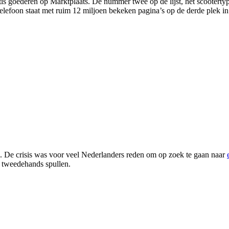
tis goederen op Marktplaats. De nummer twee op de lijst, het scooterty
lefoon staat met ruim 12 miljoen bekeken pagina’s op de derde plek in d
n. De crisis was voor veel Nederlanders reden om op zoek te gaan naar
 tweedehands spullen.