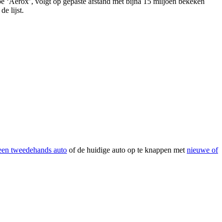
pe ‘Aerox’, volgt op gepaste afstand met bijna 15 miljoen bekeken
e lijst.
een tweedehands auto
of de huidige auto op te knappen met
nieuwe of