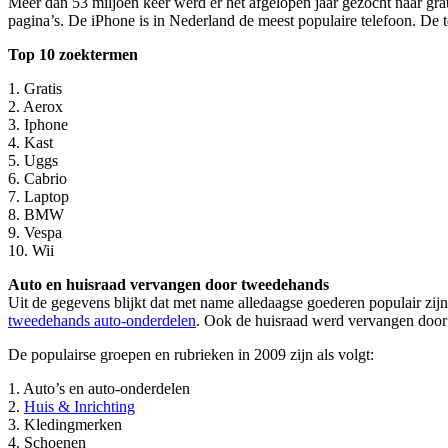
Meer dan 53 miljoen keer werd er het afgelopen jaar gezocht naar gra
pagina’s. De iPhone is in Nederland de meest populaire telefoon. De te
Top 10 zoektermen
1. Gratis
2. Aerox
3. Iphone
4. Kast
5. Uggs
6. Cabrio
7. Laptop
8. BMW
9. Vespa
10. Wii
Auto en huisraad vervangen door tweedehands
Uit de gegevens blijkt dat met name alledaagse goederen populair zij
tweedehands auto-onderdelen
. Ook de huisraad werd vervangen door
De populairse groepen en rubrieken in 2009 zijn als volgt:
1. Auto’s en auto-onderdelen
2.
Huis & Inrichting
3. Kledingmerken
4. Schoenen