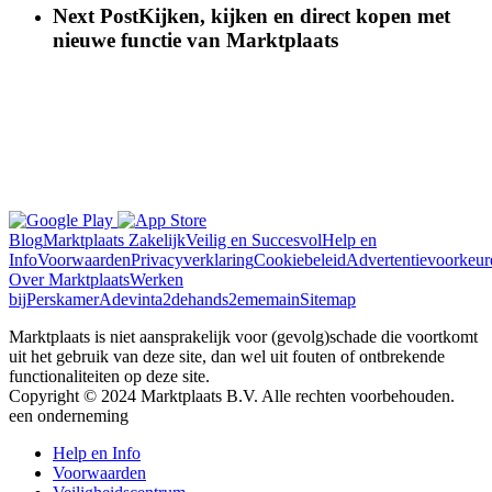
Next Post
Kijken, kijken en direct kopen met
nieuwe functie van Marktplaats
Blog
Marktplaats Zakelijk
Veilig en Succesvol
Help en
Info
Voorwaarden
Privacyverklaring
Cookiebeleid
Advertentievoorkeur
Over Marktplaats
Werken
bij
Perskamer
Adevinta
2dehands
2ememain
Sitemap
Marktplaats is niet aansprakelijk voor (gevolg)schade die voortkomt
uit het gebruik van deze site, dan wel uit fouten of ontbrekende
functionaliteiten op deze site.
Copyright © 2024 Marktplaats B.V. Alle rechten voorbehouden.
een
onderneming
Help en Info
Voorwaarden