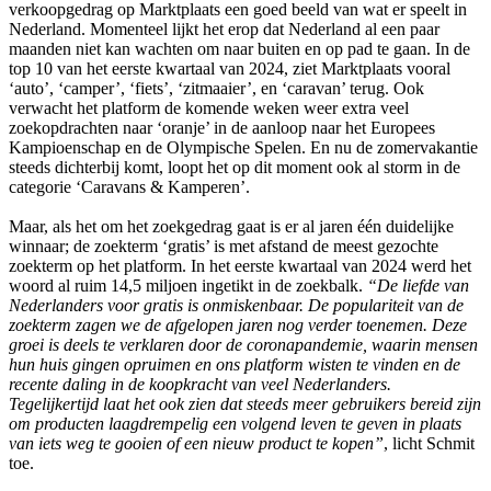
verkoopgedrag op Marktplaats een goed beeld van wat er speelt in
Nederland. Momenteel lijkt het erop dat Nederland al een paar
maanden niet kan wachten om naar buiten en op pad te gaan. In de
top 10 van het eerste kwartaal van 2024, ziet Marktplaats vooral
‘auto’, ‘camper’, ‘fiets’, ‘zitmaaier’, en ‘caravan’ terug. Ook
verwacht het platform de komende weken weer extra veel
zoekopdrachten naar ‘oranje’ in de aanloop naar het Europees
Kampioenschap en de Olympische Spelen. En nu de zomervakantie
steeds dichterbij komt, loopt het op dit moment ook al storm in de
categorie ‘Caravans & Kamperen’.
Maar, als het om het zoekgedrag gaat is er al jaren één duidelijke
winnaar; de zoekterm ‘gratis’ is met afstand de meest gezochte
zoekterm op het platform. In het eerste kwartaal van 2024 werd het
woord al ruim 14,5 miljoen ingetikt in de zoekbalk.
“De liefde van
Nederlanders voor gratis is onmiskenbaar. De populariteit van de
zoekterm zagen we de afgelopen jaren nog verder toenemen. Deze
groei is deels te verklaren door de coronapandemie, waarin mensen
hun huis gingen opruimen en ons platform wisten te vinden en de
recente daling in de koopkracht van veel Nederlanders.
Tegelijkertijd laat het ook zien dat steeds meer gebruikers bereid zijn
om producten laagdrempelig een volgend leven te geven in plaats
van iets weg te gooien of een nieuw product te kopen”
, licht Schmit
toe.