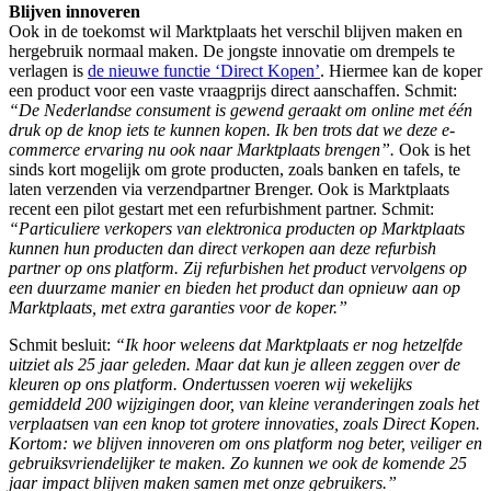
Blijven innoveren
Ook in de toekomst wil Marktplaats het verschil blijven maken en
hergebruik normaal maken.
De jongste innovatie om drempels te
verlagen is
de nieuwe functie ‘Direct Kopen’
. Hiermee kan de koper
een product voor een vaste vraagprijs direct aanschaffen. Schmit:
“De Nederlandse consument is gewend geraakt om online met één
druk op de knop iets te kunnen kopen. Ik ben trots dat we deze e-
commerce ervaring nu ook naar Marktplaats brengen”.
Ook is het
sinds kort mogelijk om grote producten, zoals banken en tafels, te
laten verzenden via verzendpartner Brenger. Ook is Marktplaats
recent een pilot gestart met een refurbishment partner. Schmit:
“Particuliere verkopers van elektronica producten op Marktplaats
kunnen hun producten dan direct verkopen aan deze refurbish
partner op ons platform. Zij refurbishen het product vervolgens op
een duurzame manier en bieden het product dan opnieuw aan op
Marktplaats, met extra garanties voor de koper.”
Schmit besluit:
“Ik hoor weleens dat Marktplaats er nog hetzelfde
uitziet als 25 jaar geleden. Maar dat kun je alleen zeggen over de
kleuren op ons platform. Ondertussen voeren wij wekelijks
gemiddeld 200 wijzigingen door, van kleine veranderingen zoals het
verplaatsen van een knop tot grotere innovaties, zoals Direct Kopen.
Kortom: we blijven innoveren om ons platform nog beter, veiliger en
gebruiksvriendelijker te maken. Zo kunnen we ook de komende 25
jaar impact blijven maken samen met onze gebruikers.”