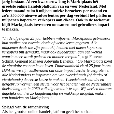
jarig bestaan. Al een kwarteeuw lang is Marktplaats hét
grootste online handelsplatform van en voor Nederland. Met
iedere maand ruim 8 miljoen unieke bezoekers per maand en
zo’n 350.000 nieuwe advertenties per dag verbindt het platform
miljoenen kopers en verkopers aan elkaar. Ook in de toekomst
blijft Marktplaats investeren om samen met gebruikers impact
te maken.
“In d
e afgelopen 25 jaar hebben miljoenen Marktplaats gebruikers
hun spullen een tweede, derde of vierde leven gegeven. Alle
miljoenen deals die zijn gemaakt, hebben niet alleen kopers en
verkopers blij gemaakt, maar ook bijgedragen aan een wereld
waarin meer wordt gedeeld en minder verspild”,
zegt Florence
Schmit, General Manager Adevinta Benelux.
“Op Marktplaats komt
de circulaire economie tot leven. Duurzaamheid zit al 25 jaar in ons
DNA en we zijn vastberaden om onze impact verder te vergroten en
alle Nederlanders te inspireren om van tweedehands (of derde- of
vierdehands) de eerste keuze te maken. Tweedehands handel en
hergebruik vormen een sleutel voor het behalen van de Nederlandse
doelstelling om in 2050 volledig circulair te zijn. Wij werken daarom
dagelijks aan het zo laagdrempelig en makkelijk mogelijk maken
van handelen op Marktplaats.”
Spiegel van de samenleving
Als het grootste online handelsplatform geeft het zoek- en