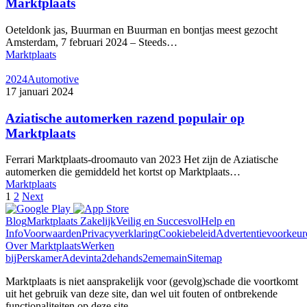
Marktplaats
Oeteldonk jas, Buurman en Buurman en bontjas meest gezocht
Amsterdam, 7 februari 2024 – Steeds…
Marktplaats
2024
Automotive
17 januari 2024
Aziatische automerken razend populair op
Marktplaats
Ferrari Marktplaats-droomauto van 2023 Het zijn de Aziatische
automerken die gemiddeld het kortst op Marktplaats…
Marktplaats
1
2
Next
Blog
Marktplaats Zakelijk
Veilig en Succesvol
Help en
Info
Voorwaarden
Privacyverklaring
Cookiebeleid
Advertentievoorkeur
Over Marktplaats
Werken
bij
Perskamer
Adevinta
2dehands
2ememain
Sitemap
Marktplaats is niet aansprakelijk voor (gevolg)schade die voortkomt
uit het gebruik van deze site, dan wel uit fouten of ontbrekende
functionaliteiten op deze site.