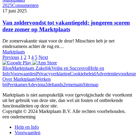
2025
Consumenten
17 juni 2025
Van zoldervondst tot vakantiegeld: jongeren scoren
deze zomer op Marktplaats
De zomervakantie staat voor de deur! Misschien heb je net
eindexamens achter de rug en…
Marktplaats
Previous
1
2
3
4
5
Next
Blog
Marktplaats Zakelijk
Veilig en Succesvol
Help en
Info
Voorwaarden
Privacyverklaring
Cookiebeleid
Advertentievoorkeur
Over Marktplaats
Werken
bij
Perskamer
Adevinta
2dehands
2ememain
Sitemap
Marktplaats is niet aansprakelijk voor (gevolg)schade die voortkomt
uit het gebruik van deze site, dan wel uit fouten of ontbrekende
functionaliteiten op deze site.
Copyright © 2024 Marktplaats B.V. Alle rechten voorbehouden.
een
onderneming
Help en Info
Voorwaarden