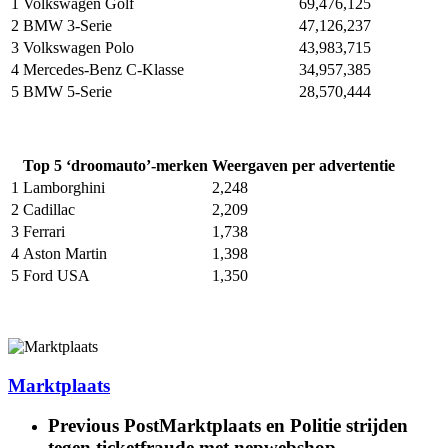
1
Volkswagen Golf
69,476,125
2
BMW 3-Serie
47,126,237
3
Volkswagen Polo
43,983,715
4
Mercedes-Benz C-Klasse
34,957,385
5
BMW 5-Serie
28,570,444
Top 5 ‘droomauto’-merken
Weergaven per advertentie
1
Lamborghini
2,248
2
Cadillac
2,209
3
Ferrari
1,738
4
Aston Martin
1,398
5
Ford USA
1,350
Marktplaats
Previous Post
Marktplaats en Politie strijden
tegen ticketfraude met nepwebshop