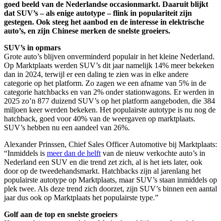
goed beeld van de Nederlandse occasionmarkt. Daaruit blijkt
dat SUV’s – als enige autotype – flink in populariteit zijn
gestegen. Ook steeg het aanbod en de interesse in elektrische
auto’s, en zijn Chinese merken de snelste groeiers.
SUV’s in opmars
Grote auto’s blijven onverminderd populair in het kleine Nederland.
Op Marktplaats werden SUV’s dit jaar namelijk 14% meer bekeken
dan in 2024, terwijl er een daling te zien was in elke andere
categorie op het platform. Zo zagen we een afname van 5% in de
categorie hatchbacks en van 2% onder stationwagons. Er werden in
2025 zo’n 877 duizend SUV’s op het platform aangeboden, die 384
miljoen keer werden bekeken. Het populairste autotype is nu nog de
hatchback, goed voor 40% van de weergaven op marktplaats.
SUV’s hebben nu een aandeel van 26%.
Alexander Prinssen, Chief Sales Officer Automotive bij Marktplaats:
“Inmiddels is
meer dan de helft
van de nieuw verkochte auto’s in
Nederland een SUV en die trend zet zich, al is het iets later, ook
door op de tweedehandsmarkt. Hatchbacks zijn al jarenlang het
populairste autotype op Marktplaats, maar SUV’s staan inmiddels op
plek twee. Als deze trend zich doorzet, zijn SUV’s binnen een aantal
jaar dus ook op Marktplaats het populairste type.”
Golf aan de top en snelste groeiers