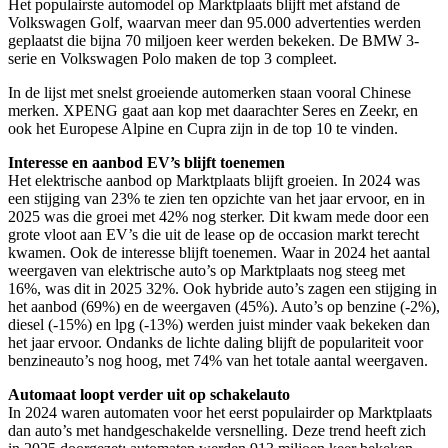
Het populairste automodel op Marktplaats blijft met afstand de
Volkswagen Golf, waarvan meer dan 95.000 advertenties werden
geplaatst die bijna 70 miljoen keer werden bekeken. De BMW 3-
serie en Volkswagen Polo maken de top 3 compleet.
In de lijst met snelst groeiende automerken staan vooral Chinese
merken. XPENG gaat aan kop met daarachter Seres en Zeekr, en
ook het Europese Alpine en Cupra zijn in de top 10 te vinden.
Interesse en aanbod EV’s blijft toenemen
Het elektrische aanbod op Marktplaats blijft groeien. In 2024 was
een stijging van 23% te zien ten opzichte van het jaar ervoor, en in
2025 was die groei met 42% nog sterker. Dit kwam mede door een
grote vloot aan EV’s die uit de lease op de occasion markt terecht
kwamen. Ook de interesse blijft toenemen. Waar in 2024 het aantal
weergaven van elektrische auto’s op Marktplaats nog steeg met
16%, was dit in 2025 32%. Ook hybride auto’s zagen een stijging in
het aanbod (69%) en de weergaven (45%). Auto’s op benzine (-2%),
diesel (-15%) en lpg (-13%) werden juist minder vaak bekeken dan
het jaar ervoor. Ondanks de lichte daling blijft de populariteit voor
benzineauto’s nog hoog, met 74% van het totale aantal weergaven.
Automaat loopt verder uit op schakelauto
In 2024 waren automaten voor het eerst populairder op Marktplaats
dan auto’s met handgeschakelde versnelling. Deze trend heeft zich