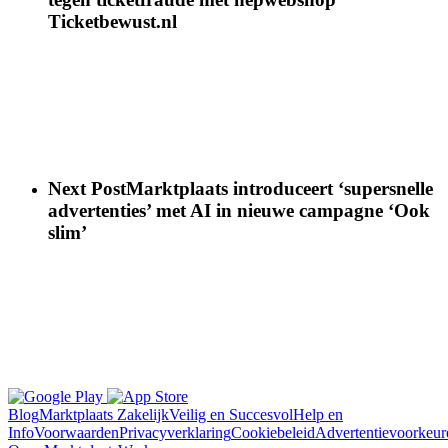
Ticketbewust.nl
Next Post
Marktplaats introduceert ‘supersnelle
advertenties’ met AI in nieuwe campagne ‘Ook
slim’
Blog
Marktplaats Zakelijk
Veilig en Succesvol
Help en
Info
Voorwaarden
Privacyverklaring
Cookiebeleid
Advertentievoorkeur