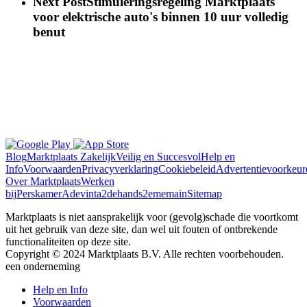
Next Post
Stimuleringsregeling Marktplaats
voor elektrische auto's binnen 10 uur volledig
benut
Blog
Marktplaats Zakelijk
Veilig en Succesvol
Help en
Info
Voorwaarden
Privacyverklaring
Cookiebeleid
Advertentievoorkeur
Over Marktplaats
Werken
bij
Perskamer
Adevinta
2dehands
2ememain
Sitemap
Marktplaats is niet aansprakelijk voor (gevolg)schade die voortkomt
uit het gebruik van deze site, dan wel uit fouten of ontbrekende
functionaliteiten op deze site.
Copyright © 2024 Marktplaats B.V. Alle rechten voorbehouden.
een
onderneming
Help en Info
Voorwaarden