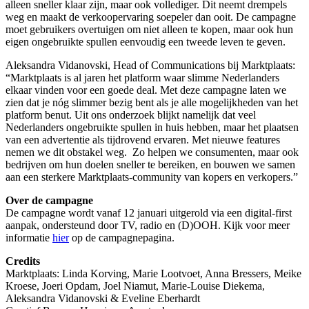
alleen sneller klaar zijn, maar ook vollediger. Dit neemt drempels
weg en maakt de verkoopervaring soepeler dan ooit. De campagne
moet gebruikers overtuigen om niet alleen te kopen, maar ook hun
eigen ongebruikte spullen eenvoudig een tweede leven te geven.
Aleksandra Vidanovski, Head of Communications bij Marktplaats:
“Marktplaats is al jaren het platform waar slimme Nederlanders
elkaar vinden voor een goede deal. Met deze campagne laten we
zien dat je nóg slimmer bezig bent als je alle mogelijkheden van het
platform benut. Uit ons onderzoek blijkt namelijk dat veel
Nederlanders ongebruikte spullen in huis hebben, maar het plaatsen
van een advertentie als tijdrovend ervaren. Met nieuwe features
nemen we dit obstakel weg. Zo helpen we consumenten, maar ook
bedrijven om hun doelen sneller te bereiken, en bouwen we samen
aan een sterkere Marktplaats-community van kopers en verkopers.”
Over de campagne
De campagne wordt vanaf 12 januari uitgerold via een digital-first
aanpak, ondersteund door TV, radio en (D)OOH. Kijk voor meer
informatie
hier
op de campagnepagina.
Credits
Marktplaats: Linda Korving, Marie Lootvoet, Anna Bressers, Meike
Kroese, Joeri Opdam, Joel Niamut, Marie-Louise Diekema,
Aleksandra Vidanovski & Eveline Eberhardt