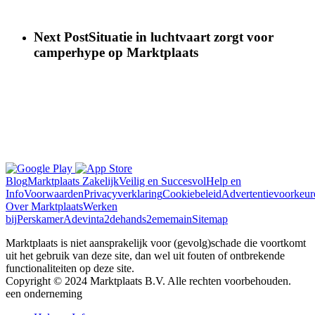
Next Post
Situatie in luchtvaart zorgt voor
camperhype op Marktplaats
Blog
Marktplaats Zakelijk
Veilig en Succesvol
Help en
Info
Voorwaarden
Privacyverklaring
Cookiebeleid
Advertentievoorkeur
Over Marktplaats
Werken
bij
Perskamer
Adevinta
2dehands
2ememain
Sitemap
Marktplaats is niet aansprakelijk voor (gevolg)schade die voortkomt
uit het gebruik van deze site, dan wel uit fouten of ontbrekende
functionaliteiten op deze site.
Copyright © 2024 Marktplaats B.V. Alle rechten voorbehouden.
een
onderneming