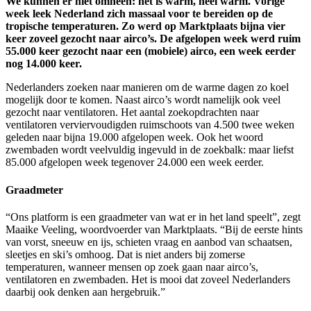
We kunnen er niet omheen: het is warm, heel warm. Vorige
week leek Nederland zich massaal voor te bereiden op de
tropische temperaturen. Zo werd op Marktplaats bijna vier
keer zoveel gezocht naar airco’s. De afgelopen week werd ruim
55.000 keer gezocht naar een (mobiele) airco, een week eerder
nog 14.000 keer.
Nederlanders zoeken naar manieren om de warme dagen zo koel
mogelijk door te komen. Naast airco’s wordt namelijk ook veel
gezocht naar ventilatoren. Het aantal zoekopdrachten naar
ventilatoren verviervoudigden ruimschoots van 4.500 twee weken
geleden naar bijna 19.000 afgelopen week. Ook het woord
zwembaden wordt veelvuldig ingevuld in de zoekbalk: maar liefst
85.000 afgelopen week tegenover 24.000 een week eerder.
Graadmeter
“Ons platform is een graadmeter van wat er in het land speelt”, zegt
Maaike Veeling, woordvoerder van Marktplaats. “Bij de eerste hints
van vorst, sneeuw en ijs, schieten vraag en aanbod van schaatsen,
sleetjes en ski’s omhoog. Dat is niet anders bij zomerse
temperaturen, wanneer mensen op zoek gaan naar airco’s,
ventilatoren en zwembaden. Het is mooi dat zoveel Nederlanders
daarbij ook denken aan hergebruik.”