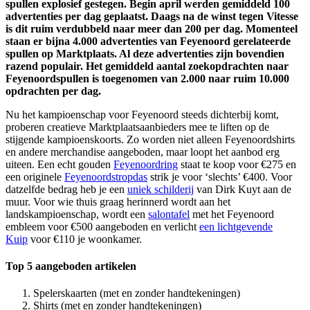
spullen explosief gestegen. Begin april werden gemiddeld 100
advertenties per dag geplaatst. Daags na de winst tegen Vitesse
is dit ruim verdubbeld naar meer dan 200 per dag. Momenteel
staan er bijna 4.000 advertenties van Feyenoord gerelateerde
spullen op Marktplaats. Al deze advertenties zijn bovendien
razend populair. Het gemiddeld aantal zoekopdrachten naar
Feyenoordspullen is toegenomen van 2.000 naar ruim 10.000
opdrachten per dag.
Nu het kampioenschap voor Feyenoord steeds dichterbij komt,
proberen creatieve Marktplaatsaanbieders mee te liften op de
stijgende kampioenskoorts. Zo worden niet alleen Feyenoordshirts
en andere merchandise aangeboden, maar loopt het aanbod erg
uiteen. Een echt gouden
Feyenoordring
staat te koop voor €275 en
een originele
Feyenoordstropdas
strik je voor ‘slechts’ €400. Voor
datzelfde bedrag heb je een
uniek schilderij
van Dirk Kuyt aan de
muur. Voor wie thuis graag herinnerd wordt aan het
landskampioenschap, wordt een
salontafel
met het Feyenoord
embleem voor €500 aangeboden en verlicht
een lichtgevende
Kuip
voor €110 je woonkamer.
Top 5 aangeboden artikelen
Spelerskaarten (met en zonder handtekeningen)
Shirts (met en zonder handtekeningen)