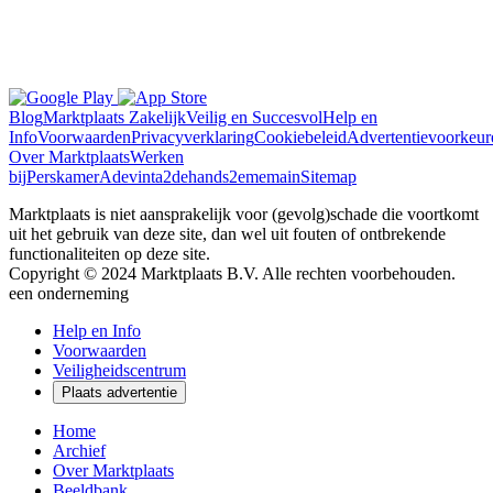
Blog
Marktplaats Zakelijk
Veilig en Succesvol
Help en
Info
Voorwaarden
Privacyverklaring
Cookiebeleid
Advertentievoorkeur
Over Marktplaats
Werken
bij
Perskamer
Adevinta
2dehands
2ememain
Sitemap
Marktplaats is niet aansprakelijk voor (gevolg)schade die voortkomt
uit het gebruik van deze site, dan wel uit fouten of ontbrekende
functionaliteiten op deze site.
Copyright © 2024 Marktplaats B.V. Alle rechten voorbehouden.
een
onderneming
Help en Info
Voorwaarden
Veiligheidscentrum
Plaats advertentie
Home
Archief
Over Marktplaats
Beeldbank