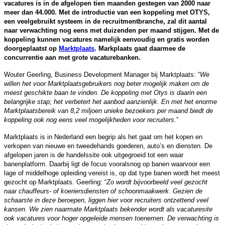
vacatures is in de afgelopen tien maanden gestegen van 2000 naar
meer dan 44.000. Met de introductie van een koppeling met OTYS,
een veelgebruikt systeem in de recruitmentbranche, zal dit aantal
naar verwachting nog eens met duizenden per maand stijgen. Met de
koppeling kunnen vacatures namelijk eenvoudig en gratis worden
doorgeplaatst op
Marktplaats
. Markplaats gaat daarmee de
concurrentie aan met grote vacaturebanken.
Wouter Geerling, ‎Business Development Manager bij Marktplaats: “
We
willen het voor Marktplaatsgebruikers nog beter mogelijk maken om de
meest geschikte baan te vinden. De koppeling met Otys is daarin een
belangrijke stap; het verbetert het aanbod aanzienlijk. En met het enorme
Marktplaatsbereik van 8,2 miljoen unieke bezoekers per maand biedt de
koppeling ook nog eens veel mogelijkheden voor recruiters
.”
Marktplaats is in Nederland een begrip als het gaat om het kopen en
verkopen van nieuwe en tweedehands goederen, auto’s en diensten. De
afgelopen jaren is de handelssite ook uitgegroeid tot een waar
banenplatform. Daarbij ligt de focus vooralsnog op banen waarvoor een
lage of middelhoge opleiding vereist is, op dat type banen wordt het meest
gezocht op Marktplaats. Geerling: “
Zo wordt bijvoorbeeld veel gezocht
naar chauffeurs- of koeriersdiensten of schoonmaakwerk. Gezien de
schaarste in deze beroepen, liggen hier voor recruiters ontzettend veel
kansen. We zien naarmate Marktplaats bekender wordt als vacaturesite
ook vacatures voor hoger opgeleide mensen toenemen. De verwachting is