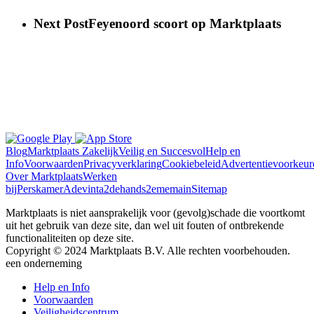
Next Post
Feyenoord scoort op Marktplaats
Blog
Marktplaats Zakelijk
Veilig en Succesvol
Help en
Info
Voorwaarden
Privacyverklaring
Cookiebeleid
Advertentievoorkeur
Over Marktplaats
Werken
bij
Perskamer
Adevinta
2dehands
2ememain
Sitemap
Marktplaats is niet aansprakelijk voor (gevolg)schade die voortkomt
uit het gebruik van deze site, dan wel uit fouten of ontbrekende
functionaliteiten op deze site.
Copyright © 2024 Marktplaats B.V. Alle rechten voorbehouden.
een
onderneming
Help en Info
Voorwaarden
Veiligheidscentrum