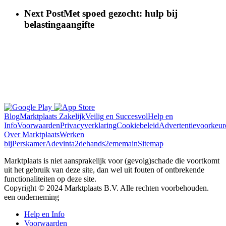
Next Post
Met spoed gezocht: hulp bij
belastingaangifte
Blog
Marktplaats Zakelijk
Veilig en Succesvol
Help en
Info
Voorwaarden
Privacyverklaring
Cookiebeleid
Advertentievoorkeur
Over Marktplaats
Werken
bij
Perskamer
Adevinta
2dehands
2ememain
Sitemap
Marktplaats is niet aansprakelijk voor (gevolg)schade die voortkomt
uit het gebruik van deze site, dan wel uit fouten of ontbrekende
functionaliteiten op deze site.
Copyright © 2024 Marktplaats B.V. Alle rechten voorbehouden.
een
onderneming
Help en Info
Voorwaarden