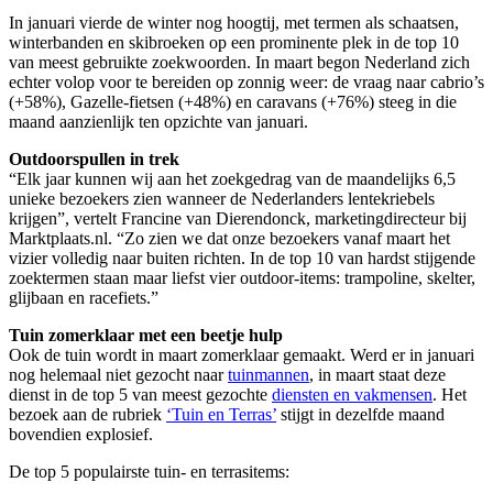
In januari vierde de winter nog hoogtij, met termen als schaatsen,
winterbanden en skibroeken op een prominente plek in de top 10
van meest gebruikte zoekwoorden. In maart begon Nederland zich
echter volop voor te bereiden op zonnig weer: de vraag naar cabrio’s
(+58%), Gazelle-fietsen (+48%) en caravans (+76%) steeg in die
maand aanzienlijk ten opzichte van januari.
Outdoorspullen in trek
“Elk jaar kunnen wij aan het zoekgedrag van de maandelijks 6,5
unieke bezoekers zien wanneer de Nederlanders lentekriebels
krijgen”, vertelt Francine van Dierendonck, marketingdirecteur bij
Marktplaats.nl. “Zo zien we dat onze bezoekers vanaf maart het
vizier volledig naar buiten richten. In de top 10 van hardst stijgende
zoektermen staan maar liefst vier outdoor-items: trampoline, skelter,
glijbaan en racefiets.”
Tuin zomerklaar met een beetje hulp
Ook de tuin wordt in maart zomerklaar gemaakt. Werd er in januari
nog helemaal niet gezocht naar
tuinmannen
, in maart staat deze
dienst in de top 5 van meest gezochte
diensten en vakmensen
. Het
bezoek aan de rubriek
‘Tuin en Terras’
stijgt in dezelfde maand
bovendien explosief.
De top 5 populairste tuin- en terrasitems: