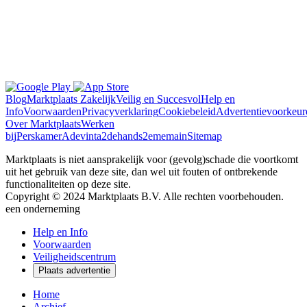
Blog
Marktplaats Zakelijk
Veilig en Succesvol
Help en
Info
Voorwaarden
Privacyverklaring
Cookiebeleid
Advertentievoorkeur
Over Marktplaats
Werken
bij
Perskamer
Adevinta
2dehands
2ememain
Sitemap
Marktplaats is niet aansprakelijk voor (gevolg)schade die voortkomt
uit het gebruik van deze site, dan wel uit fouten of ontbrekende
functionaliteiten op deze site.
Copyright © 2024 Marktplaats B.V. Alle rechten voorbehouden.
een
onderneming
Help en Info
Voorwaarden
Veiligheidscentrum
Plaats advertentie
Home
Archief