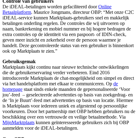
Controle van gebruikers
De iDEAL-betalingen worden gefaciliteerd door
Online
Betaalplatform
. Maurice Jongmans, directeur OBP: “Met onze C2C
iDEAL-service kunnen Marktplaats-gebruikers snel en makkelijk
betalingen onderling regelen. De controles die wij uitvoeren op
naam, bankrekening en mobiel nummer en bij hogere bedragen de
extra controles op de identiteit via een paspoort- of IDIN-check,
geven meer inzicht en zekerheid over de persoon waarmee je
handelt. Deze gecontroleerde status van een gebruiker is binnenkort
ook op Marktplaats te zien.”
Gebruiksgemak
Marktplaats kijkt continu naar nieuwe technische ontwikkelingen
die de gebruikerservaring verder verbeteren. Eind 2016
introduceerde Marktplaats de chat-mogelijkheid om simpel en direct
via het handelsplatform met elkaar te communiceren. Op
de
homepage
staat sinds enkele maanden de gepersonaliseerde ‘Voor
jou’-feed – geselecteerde advertenties op basis van zoekgedrag- en
de ‘In je Buurt’-feed met advertenties op basis van locatie. Hiermee
is Marktplaats voor iedereen uniek en afgestemd op persoonlijke
voorkeuren. Door het partnership met OBP hebben gebruikers nu de
beschikking over een vertrouwde en veilige betaalmethode. Via
MijnMarktplaats
kunnen geïnteresseerde gebruikers zich bij OBP
aanmelden voor de iDEAL-betalingen.