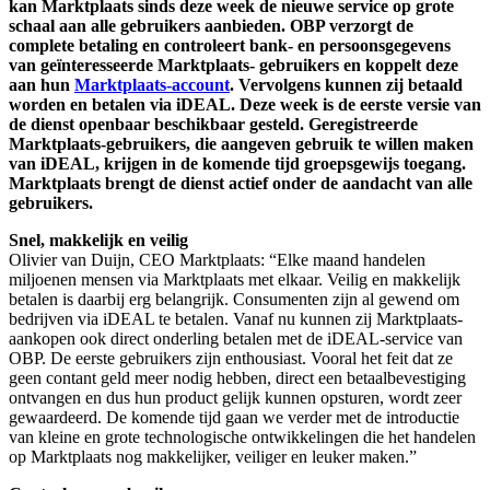
kan Marktplaats sinds deze week de nieuwe service op grote
schaal aan alle gebruikers aanbieden. OBP verzorgt de
complete betaling en controleert bank- en persoonsgegevens
van geïnteresseerde Marktplaats- gebruikers en koppelt deze
aan hun
Marktplaats-account
. Vervolgens kunnen zij betaald
worden en betalen via iDEAL. Deze week is de eerste versie van
de dienst openbaar beschikbaar gesteld. Geregistreerde
Marktplaats-gebruikers, die aangeven gebruik te willen maken
van iDEAL, krijgen in de komende tijd groepsgewijs toegang.
Marktplaats brengt de dienst actief onder de aandacht van alle
gebruikers.
Snel, makkelijk en veilig
Olivier van Duijn, CEO Marktplaats: “Elke maand handelen
miljoenen mensen via Marktplaats met elkaar. Veilig en makkelijk
betalen is daarbij erg belangrijk. Consumenten zijn al gewend om
bedrijven via iDEAL te betalen. Vanaf nu kunnen zij Marktplaats-
aankopen ook direct onderling betalen met de iDEAL-service van
OBP. De eerste gebruikers zijn enthousiast. Vooral het feit dat ze
geen contant geld meer nodig hebben, direct een betaalbevestiging
ontvangen en dus hun product gelijk kunnen opsturen, wordt zeer
gewaardeerd. De komende tijd gaan we verder met de introductie
van kleine en grote technologische ontwikkelingen die het handelen
op Marktplaats nog makkelijker, veiliger en leuker maken.”