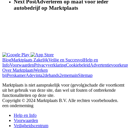
Next Post
Adverteren op maat voor ieder
autobedrijf op Marktplaats
Blog
Marktplaats Zakelijk
Veilig en Succesvol
Help en
Info
Voorwaarden
Privacyverklaring
Cookiebeleid
Advertentievoorkeur
Over Marktplaats
Werken
bij
Perskamer
Adevinta
2dehands
2ememain
Sitemap
Marktplaats is niet aansprakelijk voor (gevolg)schade die voortkomt
uit het gebruik van deze site, dan wel uit fouten of ontbrekende
functionaliteiten op deze site.
Copyright © 2024 Marktplaats B.V. Alle rechten voorbehouden.
een
onderneming
Help en Info
Voorwaarden
Veiligheidscentrum