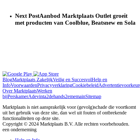
Next Post
Aanbod Marktplaats Outlet groeit
met producten van Coolblue, Beatsnew en Sola
Blog
Marktplaats Zakelijk
Veilig en Succesvol
Help en
Info
Voorwaarden
Privacyverklaring
Cookiebeleid
Advertentievoorkeur
Over Marktplaats
Werken
bij
Perskamer
Adevinta
2dehands
2ememain
Sitemap
Marktplaats is niet aansprakelijk voor (gevolg)schade die voortkomt
uit het gebruik van deze site, dan wel uit fouten of ontbrekende
functionaliteiten op deze site.
Copyright © 2024 Marktplaats B.V. Alle rechten voorbehouden.
een
onderneming