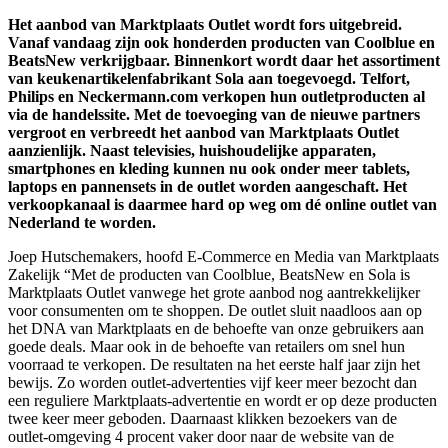
Het aanbod van Marktplaats Outlet wordt fors uitgebreid.
Vanaf vandaag zijn ook honderden producten van Coolblue en
BeatsNew verkrijgbaar. Binnenkort wordt daar het assortiment
van keukenartikelenfabrikant Sola aan toegevoegd. Telfort,
Philips en Neckermann.com verkopen hun outletproducten al
via de handelssite. Met de toevoeging van de nieuwe partners
vergroot en verbreedt het aanbod van Marktplaats Outlet
aanzienlijk. Naast televisies, huishoudelijke apparaten,
smartphones en kleding kunnen nu ook onder meer tablets,
laptops en pannensets in de outlet worden aangeschaft. Het
verkoopkanaal is daarmee hard op weg om dé online outlet van
Nederland te worden.
Joep Hutschemakers, hoofd E-Commerce en Media van Marktplaats
Zakelijk “Met de producten van Coolblue, BeatsNew en Sola is
Marktplaats Outlet vanwege het grote aanbod nog aantrekkelijker
voor consumenten om te shoppen. De outlet sluit naadloos aan op
het DNA van Marktplaats en de behoefte van onze gebruikers aan
goede deals. Maar ook in de behoefte van retailers om snel hun
voorraad te verkopen. De resultaten na het eerste half jaar zijn het
bewijs. Zo worden outlet-advertenties vijf keer meer bezocht dan
een reguliere Marktplaats-advertentie en wordt er op deze producten
twee keer meer geboden. Daarnaast klikken bezoekers van de
outlet-omgeving 4 procent vaker door naar de website van de