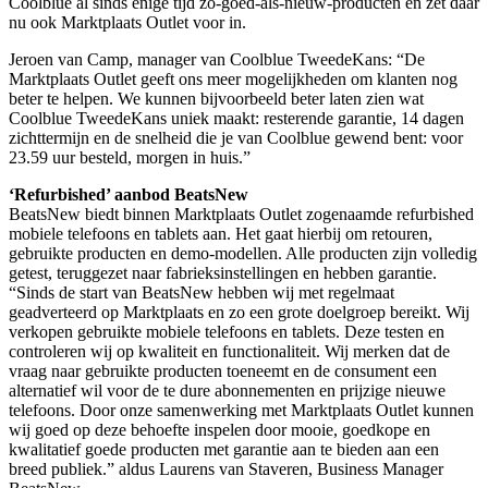
Coolblue al sinds enige tijd zo-goed-als-nieuw-producten en zet daar
nu ook Marktplaats Outlet voor in.
Jeroen van Camp, manager van Coolblue TweedeKans: “De
Marktplaats Outlet geeft ons meer mogelijkheden om klanten nog
beter te helpen. We kunnen bijvoorbeeld beter laten zien wat
Coolblue TweedeKans uniek maakt: resterende garantie, 14 dagen
zichttermijn en de snelheid die je van Coolblue gewend bent: voor
23.59 uur besteld, morgen in huis.”
‘Refurbished’ aanbod BeatsNew
BeatsNew biedt binnen Marktplaats Outlet zogenaamde refurbished
mobiele telefoons en tablets aan. Het gaat hierbij om retouren,
gebruikte producten en demo-modellen. Alle producten zijn volledig
getest, teruggezet naar fabrieksinstellingen en hebben garantie.
“Sinds de start van BeatsNew hebben wij met regelmaat
geadverteerd op Marktplaats en zo een grote doelgroep bereikt. Wij
verkopen gebruikte mobiele telefoons en tablets. Deze testen en
controleren wij op kwaliteit en functionaliteit. Wij merken dat de
vraag naar gebruikte producten toeneemt en de consument een
alternatief wil voor de te dure abonnementen en prijzige nieuwe
telefoons. Door onze samenwerking met Marktplaats Outlet kunnen
wij goed op deze behoefte inspelen door mooie, goedkope en
kwalitatief goede producten met garantie aan te bieden aan een
breed publiek.” aldus Laurens van Staveren, Business Manager