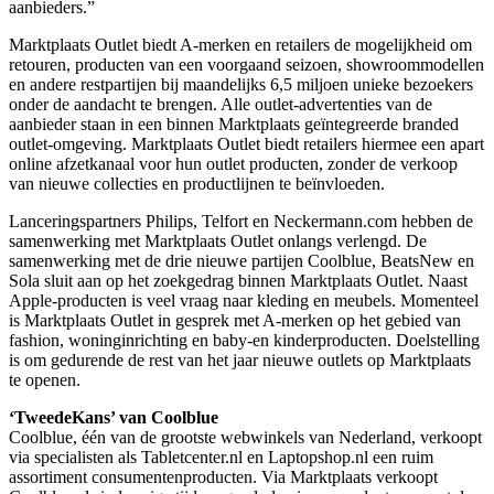
aanbieders.”
Marktplaats Outlet biedt A-merken en retailers de mogelijkheid om
retouren, producten van een voorgaand seizoen, showroommodellen
en andere restpartijen bij maandelijks 6,5 miljoen unieke bezoekers
onder de aandacht te brengen. Alle outlet-advertenties van de
aanbieder staan in een binnen Marktplaats geïntegreerde branded
outlet-omgeving. Marktplaats Outlet biedt retailers hiermee een apart
online afzetkanaal voor hun outlet producten, zonder de verkoop
van nieuwe collecties en productlijnen te beïnvloeden.
Lanceringspartners Philips, Telfort en Neckermann.com hebben de
samenwerking met Marktplaats Outlet onlangs verlengd. De
samenwerking met de drie nieuwe partijen Coolblue, BeatsNew en
Sola sluit aan op het zoekgedrag binnen Marktplaats Outlet. Naast
Apple-producten is veel vraag naar kleding en meubels. Momenteel
is Marktplaats Outlet in gesprek met A-merken op het gebied van
fashion, woninginrichting en baby-en kinderproducten. Doelstelling
is om gedurende de rest van het jaar nieuwe outlets op Marktplaats
te openen.
‘TweedeKans’ van Coolblue
Coolblue, één van de grootste webwinkels van Nederland, verkoopt
via specialisten als Tabletcenter.nl en Laptopshop.nl een ruim
assortiment consumentenproducten. Via Marktplaats verkoopt