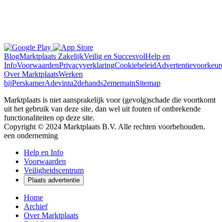
Blog
Marktplaats Zakelijk
Veilig en Succesvol
Help en
Info
Voorwaarden
Privacyverklaring
Cookiebeleid
Advertentievoorkeur
Over Marktplaats
Werken
bij
Perskamer
Adevinta
2dehands
2ememain
Sitemap
Marktplaats is niet aansprakelijk voor (gevolg)schade die voortkomt
uit het gebruik van deze site, dan wel uit fouten of ontbrekende
functionaliteiten op deze site.
Copyright © 2024 Marktplaats B.V. Alle rechten voorbehouden.
een
onderneming
Help en Info
Voorwaarden
Veiligheidscentrum
Plaats advertentie
Home
Archief
Over Marktplaats