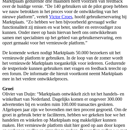
Marktplaats gedurende drie maanden heeft voorzien van feedback
over de huidige versie. “De 140 gebruikers uit de pilot groep hebben
we nauw betrokken in het proces voor de ontwikkeling van het
nieuwe platform”, vertelt
Victor Croes
, hoofd gebruikerservaring bij
Marktplaats. “Zo hebben we hen bijvoorbeeld gevraagd welke
functionaliteit zij missen en wat beter, sneller en eenvoudiger zou
kunnen. Onder meer op basis hiervan heeft ons ontwikkelteam
samen met specialisten op het gebied van gebruikerservaring, een
opzet gemaakt voor het vernieuwde platform.”
De komende weken nodigt Marktplaats 50.000 bezoekers uit het
vernieuwde platform te gebruiken. In de loop van de zomer wordt
het vernieuwde Marktplaats toegankelijk voor iedereen. Gedurende
de testperiode kunnen gebruikers met vragen en feedback terecht op
een forum. De informatie die hieruit voortkomt neemt Marktplaats
mee in het verdere ontwikkelproces.
Groei
Olivier van Duijn: “Marktplaats ontwikkelt zich tot het handels- en
winkelhart van Nederland. Dagelijks komen er ongeveer 300.000
advertenties bij en worden ruim 100.000 transacties gesloten.
Afgelopen jaar zijn we bovendien met tien procent gegroeid. Om de
groei in gebruik beter te faciliteren, hebben we gekeken hoe we het
handelen en winkelen op Marktplaats nog makkelijker kunnen
maken. Het vernieuwde platform sluit hier goed op aan door kopen