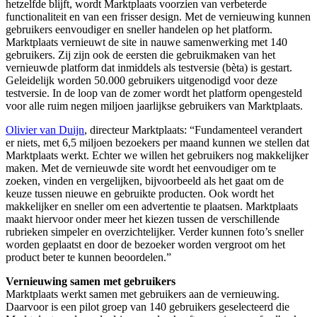
hetzelfde blijft, wordt Marktplaats voorzien van verbeterde
functionaliteit en van een frisser design. Met de vernieuwing kunnen
gebruikers eenvoudiger en sneller handelen op het platform.
Marktplaats vernieuwt de site in nauwe samenwerking met 140
gebruikers. Zij zijn ook de eersten die gebruikmaken van het
vernieuwde platform dat inmiddels als testversie (bèta) is gestart.
Geleidelijk worden 50.000 gebruikers uitgenodigd voor deze
testversie. In de loop van de zomer wordt het platform opengesteld
voor alle ruim negen miljoen jaarlijkse gebruikers van Marktplaats.
Olivier van Duijn
, directeur Marktplaats: “Fundamenteel verandert
er niets, met 6,5 miljoen bezoekers per maand kunnen we stellen dat
Marktplaats werkt. Echter we willen het gebruikers nog makkelijker
maken. Met de vernieuwde site wordt het eenvoudiger om te
zoeken, vinden en vergelijken, bijvoorbeeld als het gaat om de
keuze tussen nieuwe en gebruikte producten. Ook wordt het
makkelijker en sneller om een advertentie te plaatsen. Marktplaats
maakt hiervoor onder meer het kiezen tussen de verschillende
rubrieken simpeler en overzichtelijker. Verder kunnen foto’s sneller
worden geplaatst en door de bezoeker worden vergroot om het
product beter te kunnen beoordelen.”
Vernieuwing samen met gebruikers
Marktplaats werkt samen met gebruikers aan de vernieuwing.
Daarvoor is een pilot groep van 140 gebruikers geselecteerd die