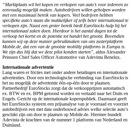
“Marktplaats wil het kopen en verkopen van auto’s voor iedereen zo
eenvoudig mogelijk maken.
Autobedrijven willen geholpen worden
met een maximaal bereik van kopers. Veel bedrijven hebben
specifieke auto’s staan die makkelijker of zelfs beter internationaal te
verkopen zijn. Naast een groter bereik biedt EuroStocks hulp bij het
internationaal zaken doen. Hierdoor is het aantal dagen tot de
verkoop het kortst en de potentie tot handel het grootst. Bovendien
kunnen wij op deze manier gebruikmaken van ons zusterplatform
Mobile.de, dat een van de grootste mobility platforms in Europa is.
We zijn dus blij dat we deze pilot konden starten”,
aldus Alexander
Prinssen Chief Sales Officer Automotive van Adevinta Benelux.
Internationale advertentie
Lang waren er fricties met onder andere betalingen en internationale
advertenties. Door een technologische verbinding van EuroStocks is
het nu mogelijk de advertentie één-op-één door te plaatsen.
Partnerbedrijf EuroStocks zorgt dat de verkoopprijzen automatisch
ex. BTW en ex. BPM getoond worden en vertaald naar het Duits en
Engels. Gericht op de internationale koperspubliek. Daarnaast geeft
het EuroStocks systeem een prijsanalyse van je voorraad en voorziet
autobedrijven een met data onderbouwd advies welke selectie auto’s
geschikt zijn om door te plaatsen op Mobile.de. Hiermee bundelt
Adevinta de krachten van de nummer 1 platforms van Nederland en
Duitsland.