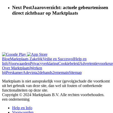
Next Post
Jaaroverzicht: actuele gebeurtenissen
direct zichtbaar op Marktplaats
Blog
Marktplaats Zakelijk
Veilig en Succesvol
Help en
Info
Voorwaarden
Privacyverklaring
Cookiebeleid
Advertentievoorkeur
Over Marktplaats
Werken
bij
Perskamer
Adevinta
2dehands
2ememain
Sitemap
Marktplaats is niet aansprakelijk voor (gevolg)schade die voortkomt
uit het gebruik van deze site, dan wel uit fouten of ontbrekende
functionaliteiten op deze site.
Copyright © 2024 Marktplaats B.V. Alle rechten voorbehouden.
een
onderneming
Help en Info
Voorwaarden