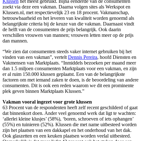
Klussen
het meest gebruikt. Bijna eenderde van de consumenten
zoekt via deze een vakman. Daarna volgen sites als Werkspot en
Klussen.nl, met respectievelijk 23 en 18 procent. Vakmanschap,
betrouwbaarheid en het leveren van kwaliteit worden genoemd als
belangrijkste criteria bij de keuze van die vakman. Daarnaast vindt
de helft van de consumenten de prijs belangrijk. Ook daarin
verschillen vrouwen van mannen; vrouwen letten meer op de prijs
dan mannen.
“We zien dat consumenten steeds vaker internet gebruiken bij het
vinden van een vakman”, vertelt
Dennis Pereira
, hoofd Diensten en
Vakmensen van Marktplaats. “Inmiddels bezoeken per maand meer
dan 1.5 miljoen consumenten Marktplaats voor een vakman, en zijn
er al ruim 150.000 klussen geplaatst. Een van de belangrijkste
factoren om met iemand zaken te doen, is de beoordeling van andere
consumenten. Dit is ook een reden waarom we dit een prominente
plek geven binnen Marktplaats Klussen.”
Vakman vooral ingezet voor grote klussen
63 Procent van de respondenten heeft zelf recent geschilderd of gaat
dat binnenkort doen. Ander veel genoemd werk dat ligt te wachten:
‘allerlei kleine klusjes’ (58%), ‘boren, schroeven of iets ophangen’
(55%) en tuinieren (52%). Klussen die met name uitbesteed worden
zijn het plaatsen van een dakkapel en het onderhoud van het dak.
Ook glaszetten en een keuken plaatsen worden veelal uitbesteed.