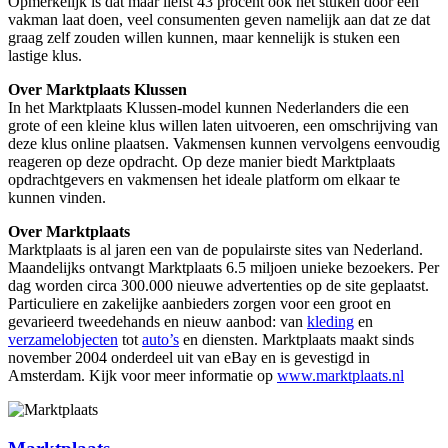
Opmerkelijk is dat maar liefst 43 procent ook het stuken door een
vakman laat doen, veel consumenten geven namelijk aan dat ze dat
graag zelf zouden willen kunnen, maar kennelijk is stuken een
lastige klus.
Over Marktplaats Klussen
In het Marktplaats Klussen-model kunnen Nederlanders die een
grote of een kleine klus willen laten uitvoeren, een omschrijving van
deze klus online plaatsen. Vakmensen kunnen vervolgens eenvoudig
reageren op deze opdracht. Op deze manier biedt Marktplaats
opdrachtgevers en vakmensen het ideale platform om elkaar te
kunnen vinden.
Over Marktplaats
Marktplaats is al jaren een van de populairste sites van Nederland.
Maandelijks ontvangt Marktplaats 6.5 miljoen unieke bezoekers. Per
dag worden circa 300.000 nieuwe advertenties op de site geplaatst.
Particuliere en zakelijke aanbieders zorgen voor een groot en
gevarieerd tweedehands en nieuw aanbod: van
kleding
en
verzamelobjecten
tot
auto’s
en diensten. Marktplaats maakt sinds
november 2004 onderdeel uit van eBay en is gevestigd in
Amsterdam. Kijk voor meer informatie op
www.marktplaats.nl