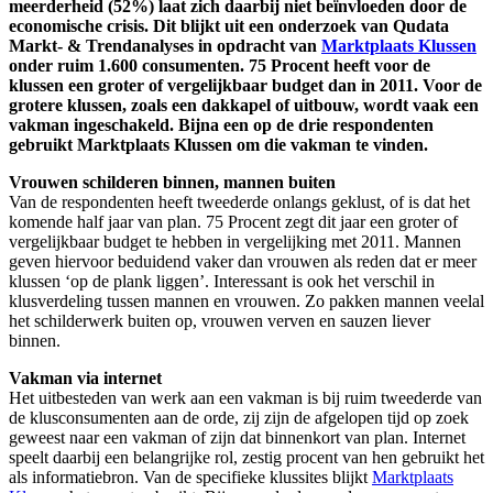
meerderheid (52%) laat zich daarbij niet beïnvloeden door de
economische crisis. Dit blijkt uit een onderzoek van Qudata
Markt- & Trendanalyses in opdracht van
Marktplaats Klussen
onder ruim 1.600 consumenten. 75 Procent heeft voor de
klussen een groter of vergelijkbaar budget dan in 2011. Voor de
grotere klussen, zoals een dakkapel of uitbouw, wordt vaak een
vakman ingeschakeld. Bijna een op de drie respondenten
gebruikt Marktplaats Klussen om die vakman te vinden.
Vrouwen schilderen binnen, mannen buiten
Van de respondenten heeft tweederde onlangs geklust, of is dat het
komende half jaar van plan. 75 Procent zegt dit jaar een groter of
vergelijkbaar budget te hebben in vergelijking met 2011. Mannen
geven hiervoor beduidend vaker dan vrouwen als reden dat er meer
klussen ‘op de plank liggen’. Interessant is ook het verschil in
klusverdeling tussen mannen en vrouwen. Zo pakken mannen veelal
het schilderwerk buiten op, vrouwen verven en sauzen liever
binnen.
Vakman via internet
Het uitbesteden van werk aan een vakman is bij ruim tweederde van
de klusconsumenten aan de orde, zij zijn de afgelopen tijd op zoek
geweest naar een vakman of zijn dat binnenkort van plan. Internet
speelt daarbij een belangrijke rol, zestig procent van hen gebruikt het
als informatiebron. Van de specifieke klussites blijkt
Marktplaats