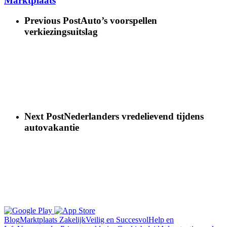
Marktplaats
Previous Post
Auto’s voorspellen
verkiezingsuitslag
Next Post
Nederlanders vredelievend tijdens
autovakantie
Blog
Marktplaats Zakelijk
Veilig en Succesvol
Help en