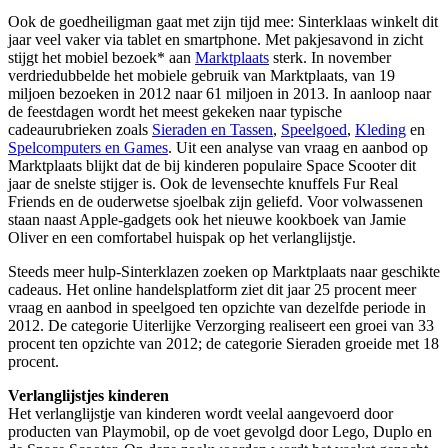
Ook de goedheiligman gaat met zijn tijd mee: Sinterklaas winkelt dit
jaar veel vaker via tablet en smartphone. Met pakjesavond in zicht
stijgt het mobiel bezoek* aan
Marktplaats
sterk. In november
verdriedubbelde het mobiele gebruik van Marktplaats, van 19
miljoen bezoeken in 2012 naar 61 miljoen in 2013. In aanloop naar
de feestdagen wordt het meest gekeken naar typische
cadeaurubrieken zoals
Sieraden en Tassen
,
Speelgoed
,
Kleding
en
Spelcomputers en Games
. Uit een analyse van vraag en aanbod op
Marktplaats blijkt dat de bij kinderen populaire Space Scooter dit
jaar de snelste stijger is. Ook de levensechte knuffels Fur Real
Friends en de ouderwetse sjoelbak zijn geliefd. Voor volwassenen
staan naast Apple-gadgets ook het nieuwe kookboek van Jamie
Oliver en een comfortabel huispak op het verlanglijstje.
Steeds meer hulp-Sinterklazen zoeken op Marktplaats naar geschikte
cadeaus. Het online handelsplatform ziet dit jaar 25 procent meer
vraag en aanbod in speelgoed ten opzichte van dezelfde periode in
2012. De categorie Uiterlijke Verzorging realiseert een groei van 33
procent ten opzichte van 2012; de categorie Sieraden groeide met 18
procent.
Verlanglijstjes kinderen
Het verlanglijstje van kinderen wordt veelal aangevoerd door
producten van Playmobil, op de voet gevolgd door Lego, Duplo en