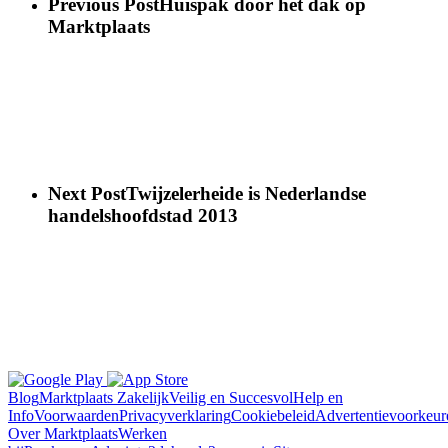
Previous Post
Huispak door het dak op
Marktplaats
Next Post
Twijzelerheide is Nederlandse
handelshoofdstad 2013
Blog
Marktplaats Zakelijk
Veilig en Succesvol
Help en
Info
Voorwaarden
Privacyverklaring
Cookiebeleid
Advertentievoorkeur
Over Marktplaats
Werken