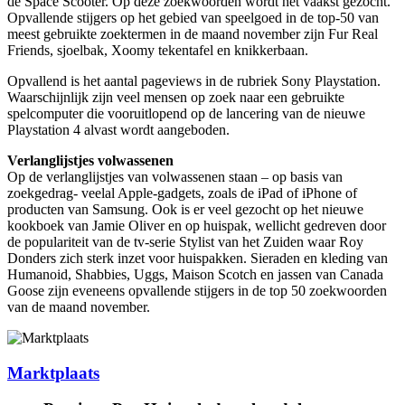
de Space Scooter. Op deze zoekwoorden wordt het vaakst gezocht.
Opvallende stijgers op het gebied van speelgoed in de top-50 van
meest gebruikte zoektermen in de maand november zijn Fur Real
Friends, sjoelbak, Xoomy tekentafel en knikkerbaan.
Opvallend is het aantal pageviews in de rubriek Sony Playstation.
Waarschijnlijk zijn veel mensen op zoek naar een gebruikte
spelcomputer die vooruitlopend op de lancering van de nieuwe
Playstation 4 alvast wordt aangeboden.
Verlanglijstjes volwassenen
Op de verlanglijstjes van volwassenen staan – op basis van
zoekgedrag- veelal Apple-gadgets, zoals de iPad of iPhone of
producten van Samsung. Ook is er veel gezocht op het nieuwe
kookboek van Jamie Oliver en op huispak, wellicht gedreven door
de populariteit van de tv-serie Stylist van het Zuiden waar Roy
Donders zich sterk inzet voor huispakken. Sieraden en kleding van
Humanoid, Shabbies, Uggs, Maison Scotch en jassen van Canada
Goose zijn eveneens opvallende stijgers in de top 50 zoekwoorden
van de maand november.
Marktplaats