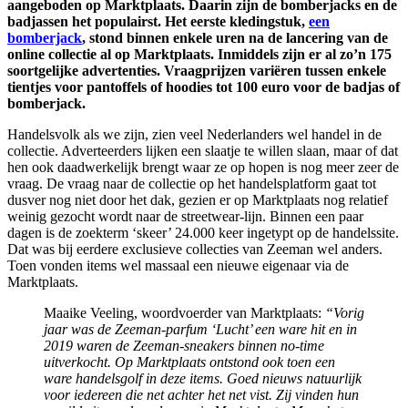
aangeboden op Marktplaats. Daarin zijn de bomberjacks en de
badjassen het populairst. Het eerste kledingstuk,
een
bomberjack
, stond binnen enkele uren na de lancering van de
online collectie al op Marktplaats. Inmiddels zijn er al zo’n 175
soortgelijke advertenties. Vraagprijzen variëren tussen enkele
tientjes voor pantoffels of hoodies tot 100 euro voor de badjas of
bomberjack.
Handelsvolk als we zijn, zien veel Nederlanders wel handel in de
collectie. Adverteerders lijken een slaatje te willen slaan, maar of dat
hen ook daadwerkelijk brengt waar ze op hopen is nog meer zeer de
vraag. De vraag naar de collectie op het handelsplatform gaat tot
dusver nog niet door het dak, gezien er op Marktplaats nog relatief
weinig gezocht wordt naar de streetwear-lijn. Binnen een paar
dagen is de zoekterm ‘skeer’ 24.000 keer ingetypt op de handelssite.
Dat was bij eerdere exclusieve collecties van Zeeman wel anders.
Toen vonden items wel massaal een nieuwe eigenaar via de
Marktplaats.
Maaike Veeling, woordvoerder van Marktplaats:
“Vorig
jaar was de Zeeman-parfum ‘Lucht’ een ware hit en in
2019 waren de Zeeman-sneakers binnen no-time
uitverkocht. Op Marktplaats ontstond ook toen een
ware handelsgolf in deze items. Goed nieuws natuurlijk
voor iedereen die net achter het net vist. Zij vinden hun