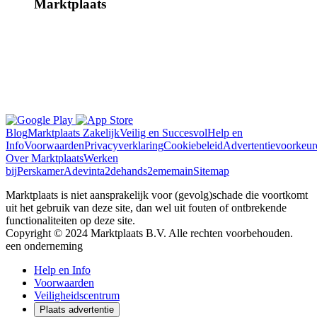
Marktplaats
Blog
Marktplaats Zakelijk
Veilig en Succesvol
Help en
Info
Voorwaarden
Privacyverklaring
Cookiebeleid
Advertentievoorkeur
Over Marktplaats
Werken
bij
Perskamer
Adevinta
2dehands
2ememain
Sitemap
Marktplaats is niet aansprakelijk voor (gevolg)schade die voortkomt
uit het gebruik van deze site, dan wel uit fouten of ontbrekende
functionaliteiten op deze site.
Copyright © 2024 Marktplaats B.V. Alle rechten voorbehouden.
een
onderneming
Help en Info
Voorwaarden
Veiligheidscentrum
Plaats advertentie