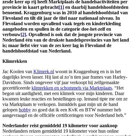
zesde keer op rij heeft Marktplaats de handelsactiviteiten per
provincie in kaart gebracht
[1]
en daarbij handelshoofdsteden
benoemd. Kraggenburg was in 2010 al handelshoofdstad van
Flevoland en tilt dit jaar de titel naar nationaal niveau. In
Flevoland worden opvallend vaak tegels en kinderkleding
aangeboden en spullen in de categorie doe-het-zelf en
verbouw
[2]
. Opvallend is ook dat de jongste provincie van
Nederland één van de drukste handelsprovincies van het land
is; maar liefst vier van de zes keer lag in Flevoland de
handelshoofdstad van Nederland.
Klimrekken
Jac Koolen van
Klimrek.nl
woont in Kraggenburg en is in het
dagelijks leven lasser. Hij last al zo’n tien jaar frames van Harley-
Davidson. Sinds ongeveer vijf jaar verkoopt hij zelfgemaakte
gecertificeerde
klimrekken en schommels via Marktplaats
. “Het
begon uit aardigheid, met een klimrek voor mijn kinderen. Daar
kwamen leuke reacties en bestellingen op. Iemand tipte me om ze
via Marktplaats te verkopen. Inmiddels gaat mijn uit de hand
gelopen
hobby
zo goed dat ik een KvK en BTW nummer heb
aangevraagd en de officiële certificeringen voor Nederland heb.”
Nederlander reist gemiddeld 19 kilometer voor aankoop
Nederlanders reizen gemiddeld 19 kilometer voor hun online