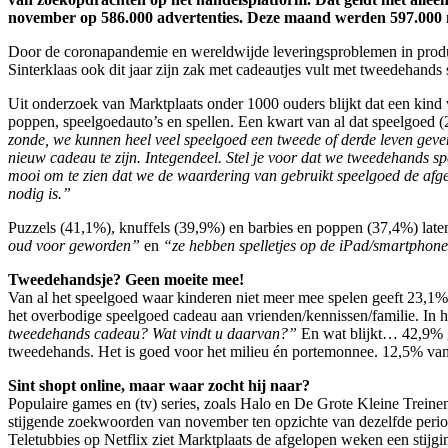
november op 586.000 advertenties. Deze maand werden 597.000 nieu
Door de coronapandemie en wereldwijde leveringsproblemen in product
Sinterklaas ook dit jaar zijn zak met cadeautjes vult met tweedehands
Uit onderzoek van Marktplaats onder 1000 ouders blijkt dat een kind 
poppen, speelgoedauto’s en spellen. Een kwart van al dat speelgoed (
zonde, we kunnen heel veel speelgoed een tweede of derde leven geve
nieuw cadeau te zijn. Integendeel. Stel je voor dat we tweedehands s
mooi om te zien dat we de waardering van gebruikt speelgoed de afg
nodig is.”
Puzzels (41,1%), knuffels (39,9%) en barbies en poppen (37,4%) late
oud voor geworden”
en
“ze hebben spelletjes op de iPad/smartphone
Tweedehandsje? Geen moeite mee!
Van al het speelgoed waar kinderen niet meer mee spelen geeft 23,1%
het overbodige speelgoed cadeau aan vrienden/kennissen/familie. In 
tweedehands cadeau? Wat vindt u daarvan?”
En wat blijkt… 42,9% ge
tweedehands. Het is goed voor het milieu én portemonnee. 12,5% van
Sint shopt online, maar waar zocht hij naar?
Populaire games en (tv) series, zoals Halo en De Grote Kleine Treine
stijgende zoekwoorden van november ten opzichte van dezelfde period
Teletubbies op Netflix ziet Marktplaats de afgelopen weken een stij