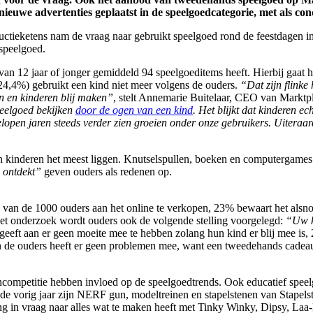
we advertenties geplaatst in de speelgoedcategorie, met als condi
ieketens nam de vraag naar gebruikt speelgoed rond de feestdagen in 20
 speelgoed.
van 12 jaar of jonger gemiddeld 94 speelgoeditems heeft. Hierbij gaat
24,4%) gebruikt een kind niet meer volgens de ouders.
“Dat zijn flinke 
n en kinderen blij maken”
, stelt Annemarie Buitelaar, CEO van Marktp
peelgoed bekijken
door de ogen van een kind
. Het blijkt dat kinderen e
elopen jaren steeds verder zien groeien onder onze gebruikers. Uitera
n kinderen het meest liggen. Knutselspullen, boeken en computergames 
 ontdekt”
geven ouders als redenen op.
 van de 1000 ouders aan het online te verkopen, 23% bewaart het alsno
het onderzoek wordt ouders ook de volgende stelling voorgelegd:
“Uw ki
eft aan er geen moeite mee te hebben zolang hun kind er blij mee is, 2
 de ouders heeft er geen problemen mee, want een tweedehands cadeau
ncompetitie hebben invloed op de speelgoedtrends. Ook educatief speel
e vorig jaar zijn NERF gun, modeltreinen en stapelstenen van Stapels
ging in vraag naar alles wat te maken heeft met Tinky Winky, Dipsy, L