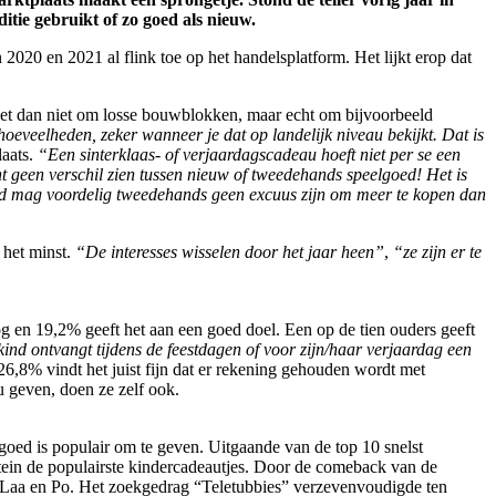
tie gebruikt of zo goed als nieuw.
20 en 2021 al flink toe op het handelsplatform. Het lijkt erop dat
 het dan niet om losse bouwblokken, maar echt om bijvoorbeeld
hoeveelheden, zeker wanneer je dat op landelijk niveau bekijkt. Dat is
laats.
“Een sinterklaas- of verjaardagscadeau hoeft niet per se een
cht geen verschil zien tussen nieuw of tweedehands speelgoed! Het is
ard mag voordelig tweedehands geen excuus zijn om meer te kopen dan
het minst.
“De interesses wisselen door het jaar heen”
,
“ze zijn er te
g en 19,2% geeft het aan een goed doel. Een op de tien ouders geeft
nd ontvangt tijdens de feestdagen of voor zijn/haar verjaardag een
6,8% vindt het juist fijn dat er rekening gehouden wordt met
 geven, doen ze zelf ook.
goed is populair om te geven. Uitgaande van de top 10 snelst
tein de populairste kindercadeautjes. Door de comeback van de
aa-Laa en Po. Het zoekgedrag “Teletubbies” verzevenvoudigde ten