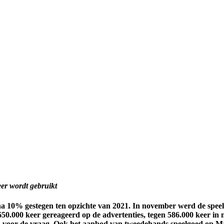
er wordt gebruikt
a 10% gestegen ten opzichte van 2021. In november werd de speelg
650.000 keer gereageerd op de advertenties, tegen 586.000 keer in 
n voor de vraag. Ook het aanbod van tweedehands speelgoed op Mar