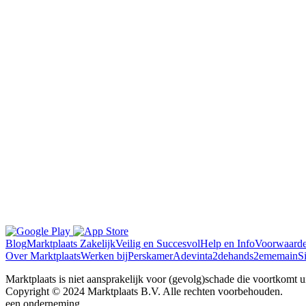
Blog
Marktplaats Zakelijk
Veilig en Succesvol
Help en Info
Voorwaard
Over Marktplaats
Werken bij
Perskamer
Adevinta
2dehands
2ememain
S
Marktplaats is niet aansprakelijk voor (gevolg)schade die voortkomt uit
Copyright © 2024 Marktplaats B.V. Alle rechten voorbehouden.
een
onderneming