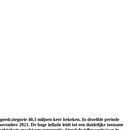
oedcategorie 40,3 miljoen keer bekeken. In dezelfde periode
november 2021. De hoge inflatie leidt tot een duidelijke toename
ktplaats maakt een sprongetje. Stond de teller vorig jaar in