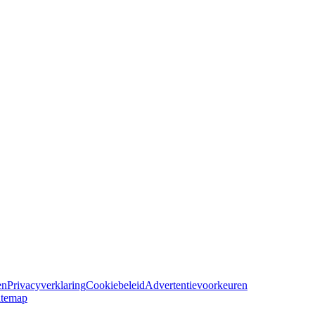
en
Privacyverklaring
Cookiebeleid
Advertentievoorkeuren
itemap