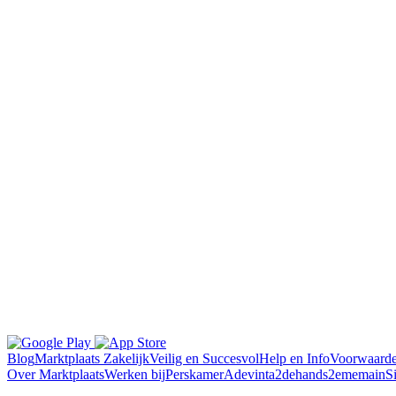
Blog
Marktplaats Zakelijk
Veilig en Succesvol
Help en Info
Voorwaard
Over Marktplaats
Werken bij
Perskamer
Adevinta
2dehands
2ememain
S