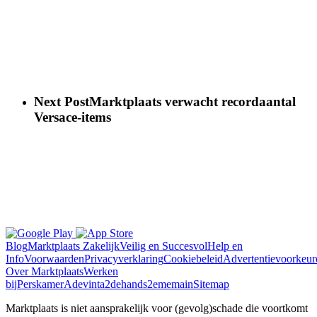
Next Post
Marktplaats verwacht recordaantal
Versace-items
Blog
Marktplaats Zakelijk
Veilig en Succesvol
Help en
Info
Voorwaarden
Privacyverklaring
Cookiebeleid
Advertentievoorkeur
Over Marktplaats
Werken
bij
Perskamer
Adevinta
2dehands
2ememain
Sitemap
Marktplaats is niet aansprakelijk voor (gevolg)schade die voortkomt