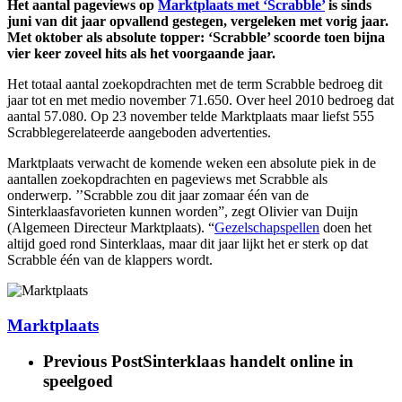
Het aantal pageviews op
Marktplaats met ‘Scrabble’
is sinds
juni van dit jaar opvallend gestegen, vergeleken met vorig jaar.
Met oktober als absolute topper: ‘Scrabble’ scoorde toen bijna
vier keer zoveel hits als het voorgaande jaar.
Het totaal aantal zoekopdrachten met de term Scrabble bedroeg dit
jaar tot en met medio november 71.650. Over heel 2010 bedroeg dat
aantal 57.080. Op 23 november telde Marktplaats maar liefst 555
Scrabblegerelateerde aangeboden advertenties.
Marktplaats verwacht de komende weken een absolute piek in de
aantallen zoekopdrachten en pageviews met Scrabble als
onderwerp. ’’Scrabble zou dit jaar zomaar één van de
Sinterklaasfavorieten kunnen worden”, zegt Olivier van Duijn
(Algemeen Directeur Marktplaats). “
Gezelschapspellen
doen het
altijd goed rond Sinterklaas, maar dit jaar lijkt het er sterk op dat
Scrabble één van de klappers wordt.
Marktplaats
Previous Post
Sinterklaas handelt online in
speelgoed