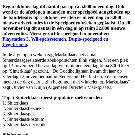
Begin oktober lag dit aantal pas op ca 5.000 in één dag. Ook
werd er de afgelopen maanden meer speelgoed aangeboden op
de handelssite: op 1 oktober werden er in één dag ca 8.000
nieuwe advertenties in de Speelgoedrubrieken geplaatst. Op 20
november lag dit aantal in één dag al op ruim 32.000 nieuwe
advertenties. Meest gezochte speelgoed in november:
Playstation 3
,
Wii-spelsystemen
,
Duplo-speelgoed en
Legotreinen
.
In de afgelopen weken zag Marktplaats het aantal
Sinterklaasgerelateerde zoekopdrachten flink stijgen. Met een piek
op 13 november. Die zondag werd binnen één dag bijna 8000 keer
op ‘Sinterklaas’ gezocht. “De Goedheiligman kwam dit jaar op
zaterdag 12 november aan in Nederland. Het lijkt erop dat mensen
meteen de dag daarna zijn begonnen met winkelen op Marktplaats”
zegt Olivier van Duijn (Algemeen Directeur Marktplaats).
Top 5 Sinterklaas: meest populaire zoekwoorden
1. Sinterklaas
2. Sinterklaasbezoek
3. Sinterklaaspak
4. Sinterklaaskostuum
5. Sinterklaas decoratie
‘Sinternaast’