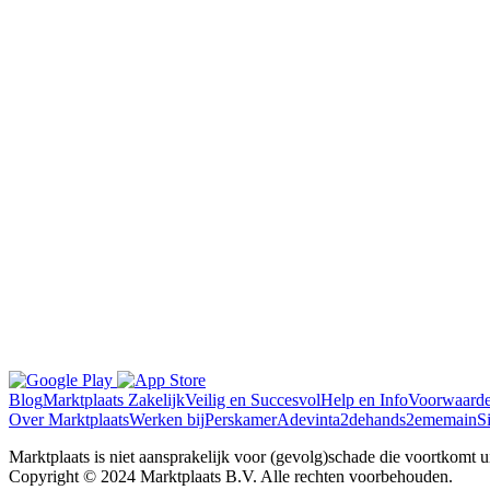
Blog
Marktplaats Zakelijk
Veilig en Succesvol
Help en Info
Voorwaard
Over Marktplaats
Werken bij
Perskamer
Adevinta
2dehands
2ememain
S
Marktplaats is niet aansprakelijk voor (gevolg)schade die voortkomt uit
Copyright © 2024 Marktplaats B.V. Alle rechten voorbehouden.