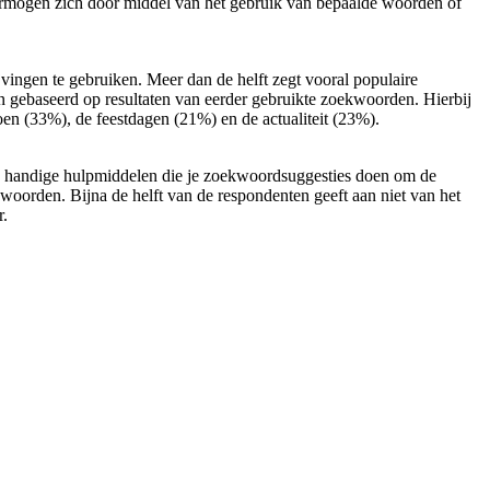
ermogen zich door middel van het gebruik van bepaalde woorden of
ingen te gebruiken. Meer dan de helft zegt vooral populaire
n gebaseerd op resultaten van eerder gebruikte zoekwoorden. Hierbij
en (33%), de feestdagen (21%) en de actualiteit (23%).
 handige hulpmiddelen die je zoekwoordsuggesties doen om de
woorden. Bijna de helft van de respondenten geeft aan niet van het
r.