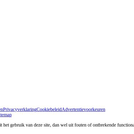
en
Privacyverklaring
Cookiebeleid
Advertentievoorkeuren
itemap
 het gebruik van deze site, dan wel uit fouten of ontbrekende functional