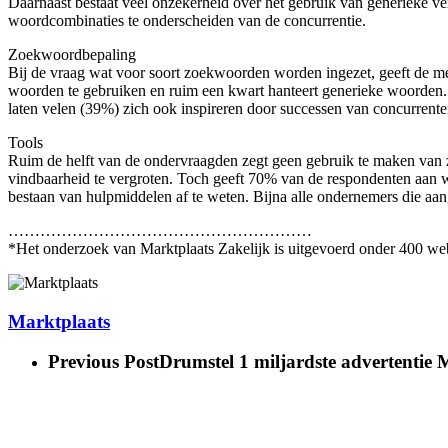
Daarnaast bestaat veel onzekerheid over het gebruik van generieke 
woordcombinaties te onderscheiden van de concurrentie.
Zoekwoordbepaling
Bij de vraag wat voor soort zoekwoorden worden ingezet, geeft de me
woorden te gebruiken en ruim een kwart hanteert generieke woorden. 
laten velen (39%) zich ook inspireren door successen van concurrente
Tools
Ruim de helft van de ondervraagden zegt geen gebruik te maken va
vindbaarheid te vergroten. Toch geeft 70% van de respondenten aan we
bestaan van hulpmiddelen af te weten. Bijna alle ondernemers die aan
…………………………………………………
*Het onderzoek van Marktplaats Zakelijk is uitgevoerd onder 400 w
Marktplaats
Previous Post
Drumstel 1 miljardste advertentie 