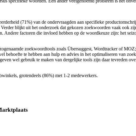
versus specifieke woorden. Een ander veelgenoemd probleem is het onv
erderheid (71%) van de ondervraagden aan specifieke productomschrijv
Verder blijkt uit het onderzoek dat gekozen zoekwoorden vaak ook zij
n. Andere factoren die invloed hebben op de woordkeuze zijn: het seizo
n zogenaamde zoekwoordtools zoals Übersuggest, Wordtracker of MOZ;
l behoefte te hebben aan hulp en advies in het optimaliseren van zoek
geven wel gebruik te maken van dergelijke tools zijn daar tevreden ove
ebwinkels, grotendeels (86%) met 1-2 medewerkers.
Marktplaats