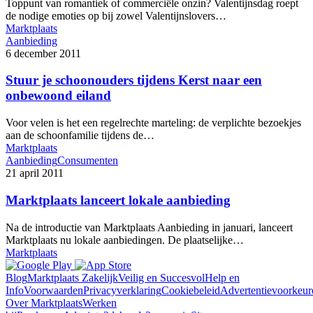
Toppunt van romantiek of commerciële onzin? Valentijnsdag roept
de nodige emoties op bij zowel Valentijnslovers…
Marktplaats
Aanbieding
6 december 2011
Stuur je schoonouders tijdens Kerst naar een
onbewoond eiland
Voor velen is het een regelrechte marteling: de verplichte bezoekjes
aan de schoonfamilie tijdens de…
Marktplaats
Aanbieding
Consumenten
21 april 2011
Marktplaats lanceert lokale aanbieding
Na de introductie van Marktplaats Aanbieding in januari, lanceert
Marktplaats nu lokale aanbiedingen. De plaatselijke…
Marktplaats
Blog
Marktplaats Zakelijk
Veilig en Succesvol
Help en
Info
Voorwaarden
Privacyverklaring
Cookiebeleid
Advertentievoorkeur
Over Marktplaats
Werken