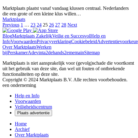
Marktplaats plaatst vanaf vandaag klussen centraal. Nederlanders
die een grote of een kleine klus willen…
Marktplaats
Previous
1
…
23
24
25
26
27
28
Next
Blog
Marktplaats Zakelijk
Veilig en Succesvol
Help en
Info
Voorwaarden
Privacyverklaring
Cookiebeleid
Advertentievoorkeur
Over Marktplaats
Werken
bij
Perskamer
Adevinta
2dehands
2ememain
Sitemap
Marktplaats is niet aansprakelijk voor (gevolg)schade die voortkomt
uit het gebruik van deze site, dan wel uit fouten of ontbrekende
functionaliteiten op deze site.
Copyright © 2024 Marktplaats B.V. Alle rechten voorbehouden.
een
onderneming
Help en Info
Voorwaarden
Veiligheidscentrum
Plaats advertentie
Home
Archief
Over Marktplaats