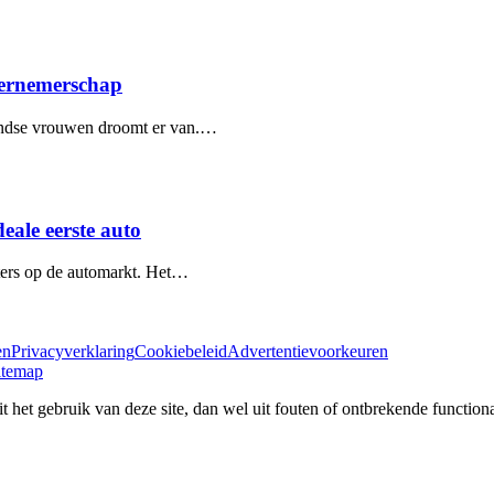
dernemerschap
andse vrouwen droomt er van.…
ale eerste auto
ters op de automarkt. Het…
en
Privacyverklaring
Cookiebeleid
Advertentievoorkeuren
itemap
 het gebruik van deze site, dan wel uit fouten of ontbrekende functional