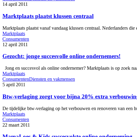
14 april 2011
Marktplaats plaatst klussen centraal
Marktplaats plaatst vanaf vandaag klussen centraal. Nederlanders die 
Marktplaats
Consumenten
12 april 2011
Gezocht: jonge succesvolle online ondernemers!
Jong en succesvol als online ondernemer? Marktplaats is op zoek na
Marktplaats
Consumenten
Diensten en vakmensen
5 april 2011
Btw-verlaging zorgt voor bijna 20% extra verbouwi
De tijdelijke btw-verlaging op het verbouwen en renoveren van een hu
Marktplaats
Consumenten
22 maart 2011
MamaLoes & Kids succesvolste online onderneming