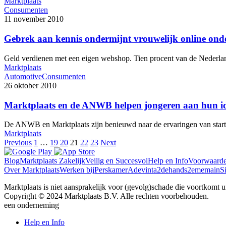
Marktplaats
Consumenten
11 november 2010
Gebrek aan kennis ondermijnt vrouwelijk online on
Geld verdienen met een eigen webshop. Tien procent van de Nederl
Marktplaats
Automotive
Consumenten
26 oktober 2010
Marktplaats en de ANWB helpen jongeren aan hun ide
De ANWB en Marktplaats zijn benieuwd naar de ervaringen van star
Marktplaats
Previous
1
…
19
20
21
22
23
Next
Blog
Marktplaats Zakelijk
Veilig en Succesvol
Help en Info
Voorwaard
Over Marktplaats
Werken bij
Perskamer
Adevinta
2dehands
2ememain
S
Marktplaats is niet aansprakelijk voor (gevolg)schade die voortkomt uit
Copyright © 2024 Marktplaats B.V. Alle rechten voorbehouden.
een
onderneming
Help en Info