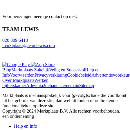
Voor persvragen neem je contact op met:
TEAM LEWIS
020 809 6418
marktplaats@teamlewis.com
Blog
Marktplaats Zakelijk
Veilig en Succesvol
Help en
Info
Voorwaarden
Privacyverklaring
Cookiebeleid
Advertentievoorkeur
Over Marktplaats
Werken
bij
Perskamer
Adevinta
2dehands
2ememain
Sitemap
Marktplaats is niet aansprakelijk voor (gevolg)schade die voortkomt
uit het gebruik van deze site, dan wel uit fouten of ontbrekende
functionaliteiten op deze site.
Copyright © 2024 Marktplaats B.V. Alle rechten voorbehouden.
een
onderneming
Help en Info