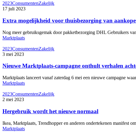
2023
Consumenten
Zakelijk
17 juli 2023
Extra mogelijkheid voor thuisbezorging van aankope
Nog meer gebruiksgemak door pakketbezorging DHL Gebruikers van
Marktplaats
2023
Consumenten
Zakelijk
3 mei 2023
Nieuwe Marktplaats-campagne onthult verhalen achte
Marktplaats lanceert vanaf zaterdag 6 mei een nieuwe campagne w
Marktplaats
2023
Consumenten
Zakelijk
2 mei 2023
Hergebruik wordt het nieuwe normaal
Ikea, Marktplaats, Trendhopper en anderen ondertekenen manifest 
Marktplaats