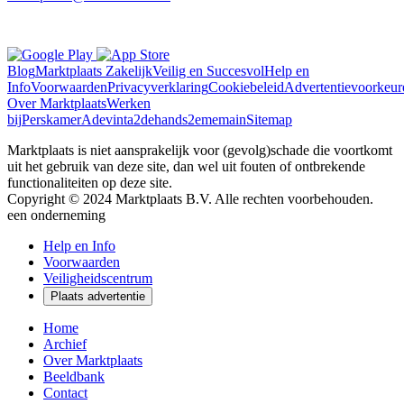
Blog
Marktplaats Zakelijk
Veilig en Succesvol
Help en
Info
Voorwaarden
Privacyverklaring
Cookiebeleid
Advertentievoorkeur
Over Marktplaats
Werken
bij
Perskamer
Adevinta
2dehands
2ememain
Sitemap
Marktplaats is niet aansprakelijk voor (gevolg)schade die voortkomt
uit het gebruik van deze site, dan wel uit fouten of ontbrekende
functionaliteiten op deze site.
Copyright © 2024 Marktplaats B.V. Alle rechten voorbehouden.
een
onderneming
Help en Info
Voorwaarden
Veiligheidscentrum
Plaats advertentie
Home
Archief
Over Marktplaats
Beeldbank
Contact