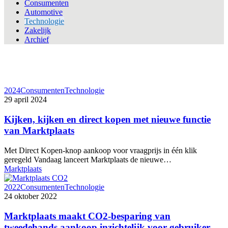
Consumenten
Automotive
Technologie
Zakelijk
Archief
2024
Consumenten
Technologie
29 april 2024
Kijken, kijken en direct kopen met nieuwe functie
van Marktplaats
Met Direct Kopen-knop aankoop voor vraagprijs in één klik
geregeld Vandaag lanceert Marktplaats de nieuwe…
Marktplaats
2022
Consumenten
Technologie
24 oktober 2022
Marktplaats maakt CO2-besparing van
tweedehands aankoop inzichtelijk voor gebruiker