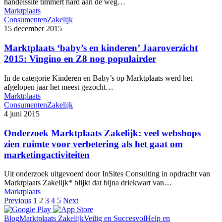
handelssite timmert hard aan de weg…
Marktplaats
Consumenten
Zakelijk
15 december 2015
Marktplaats ‘baby’s en kinderen’ Jaaroverzicht
2015: Vingino en Z8 nog populairder
In de categorie Kinderen en Baby’s op Marktplaats werd het
afgelopen jaar het meest gezocht…
Marktplaats
Consumenten
Zakelijk
4 juni 2015
Onderzoek Marktplaats Zakelijk: veel webshops
zien ruimte voor verbetering als het gaat om
marketingactiviteiten
Uit onderzoek uitgevoerd door InSites Consulting in opdracht van
Marktplaats Zakelijk* blijkt dat bijna driekwart van…
Marktplaats
Previous
1
2
3
4
5
Next
Blog
Marktplaats Zakelijk
Veilig en Succesvol
Help en