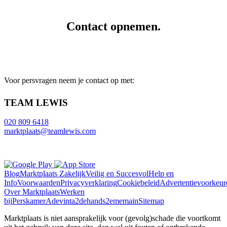
Contact opnemen.
Voor persvragen neem je contact op met:
TEAM LEWIS
020 809 6418
marktplaats@teamlewis.com
Blog
Marktplaats Zakelijk
Veilig en Succesvol
Help en
Info
Voorwaarden
Privacyverklaring
Cookiebeleid
Advertentievoorkeur
Over Marktplaats
Werken
bij
Perskamer
Adevinta
2dehands
2ememain
Sitemap
Marktplaats is niet aansprakelijk voor (gevolg)schade die voortkomt